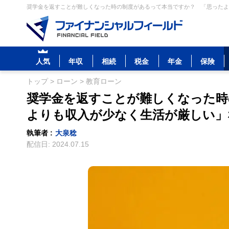
奨学金を返すことが難しくなった時の制度があるって本当ですか？ 「思ったより
人気
年収
相続
税金
年金
保険
トップ
>
ローン
>
教育ローン
奨学金を返すことが難しくなった時
よりも収入が少なく生活が厳しい」
執筆者 :
大泉稔
配信日:
2024.07.15