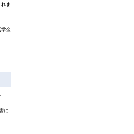
されま
奨学金
。
害に