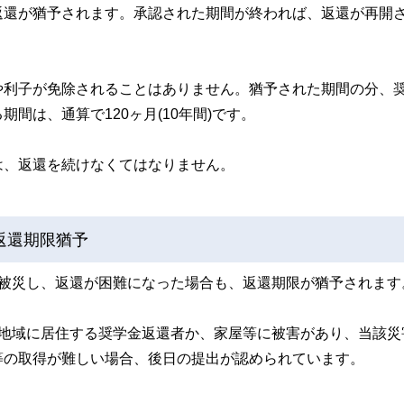
返還が猶予されます。承認された期間が終われば、返還が再開
や利子が免除されることはありません。猶予された期間の分、
間は、通算で120ヶ月(10年間)です。
は、返還を続けなくてはなりません。
返還期限猶予
で被災し、返還が困難になった場合も、返還期限が猶予されます
用地域に居住する奨学金返還者か、家屋等に被害があり、当該災
等の取得が難しい場合、後日の提出が認められています。