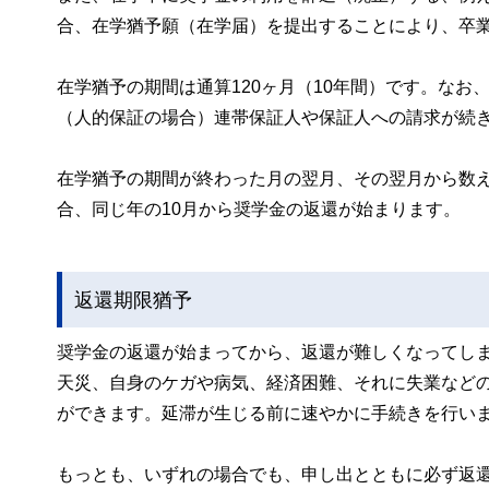
合、在学猶予願（在学届）を提出することにより、卒
在学猶予の期間は通算120ヶ月（10年間）です。な
（人的保証の場合）連帯保証人や保証人への請求が続
在学猶予の期間が終わった月の翌月、その翌月から数え
合、同じ年の10月から奨学金の返還が始まります。
返還期限猶予
奨学金の返還が始まってから、返還が難しくなってし
天災、自身のケガや病気、経済困難、それに失業など
ができます。延滞が生じる前に速やかに手続きを行い
もっとも、いずれの場合でも、申し出とともに必ず返