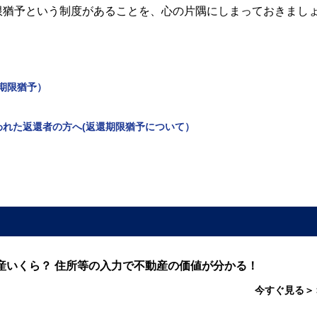
限猶予という制度があることを、心の片隅にしまっておきまし
期限猶予）
われた返還者の方へ(返還期限猶予について）
産いくら？ 住所等の入力で不動産の価値が分かる！
今すぐ見る＞