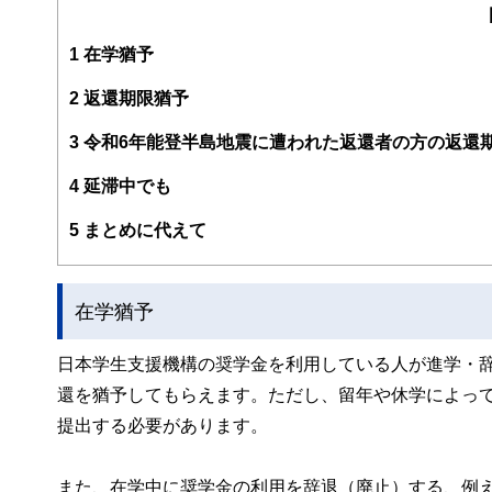
刑務所職員、電鉄系タクシー会社事故係、社会保険庁ねん
師や執筆者として広く情報発信する機会もありますが、最
1
在学猶予
以上のリタイアメント層と３０〜５０歳代の独身女性から
険や損害保険、それにリーガル関連。趣味はスポーツジム
2
返還期限猶予
3
令和6年能登半島地震に遭われた返還者の方の返還
4
延滞中でも
5
まとめに代えて
在学猶予
日本学生支援機構の奨学金を利用している人が進学・
還を猶予してもらえます。ただし、留年や休学によっ
提出する必要があります。
また、在学中に奨学金の利用を辞退（廃止）する、例え