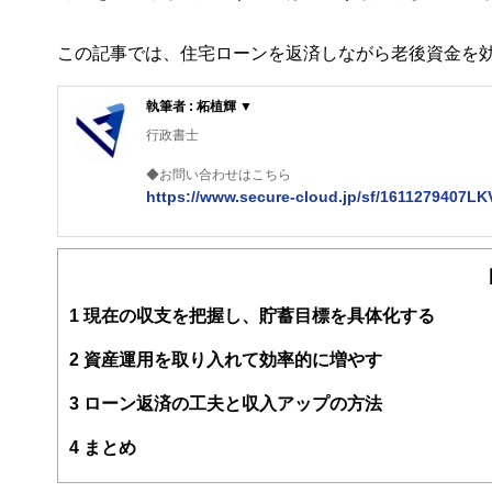
この記事では、住宅ローンを返済しながら老後資金を
執筆者 : 柘植輝 ▼
行政書士
◆お問い合わせはこちら
https://www.secure-cloud.jp/sf/1611279407L
２級ファイナンシャルプランナー
大学在学中から行政書士、２級FP技能士、宅建士の資格
現在では行政書士・ファイナンシャルプランナーとして活
企業法務まで幅広く手掛ける。
1
現在の収支を把握し、貯蓄目標を具体化する
2
資産運用を取り入れて効率的に増やす
3
ローン返済の工夫と収入アップの方法
4
まとめ