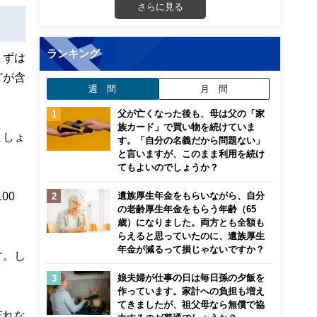
さらに見る
ランキング
まずは
どが含
週 間
月 間
父が亡くなった後も、母は父の「家
族カード」で買い物を続けていま
ましょ
す。「自分の名義だから問題ない」
と言いますが、このまま利用を続け
てもよいのでしょうか？
00
遺族厚生年金をもらいながら、自分
の老齢厚生年金をもらう年齢（65
歳）になりました。両方とも全額も
らえると思っていたのに、遺族厚生
年金が減るって損じゃないですか？
す。し
娘夫婦が仕事の日は毎日孫の夕飯を
作っています。家計への負担も増え
てきましたが、祖父母なら無償で協
忘れな