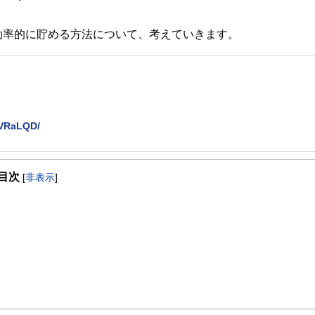
効率的に貯める方法について、考えていきます。
KVRaLQD/
を活かして活動を始める。
目次
躍する傍ら、フリーライターとして精力的に活動中。広範な知識をもとに市民法務
[
非表示
]