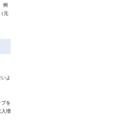
。例
（元
ないよ
ップを
収入増