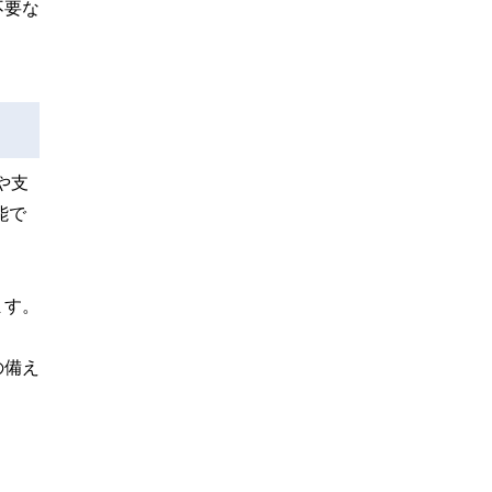
不要な
や支
能で
ます。
の備え