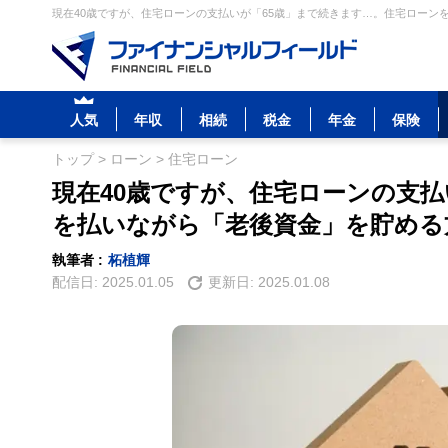
現在40歳ですが、住宅ローンの支払いが「65歳」まで続きます…。住宅ローン
人気
年収
相続
税金
年金
保険
トップ
>
ローン
>
住宅ローン
現在40歳ですが、住宅ローンの支払
を払いながら「老後資金」を貯める
執筆者 :
柘植輝
配信日:
2025.01.05
更新日:
2025.01.08