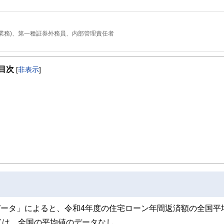
業務)、第一種証券外務員、内部管理責任者
JメリルリンチPB証券株式会社に入社。
いて、ファイナンシャルプランナーとして活動。現在は日本東京において、資産運
目次
[
非表示
]
動を行っています
データ」によると、令和4年度の住宅ローン年間返済額の全国平
ては、全国の平均値のデータなし。