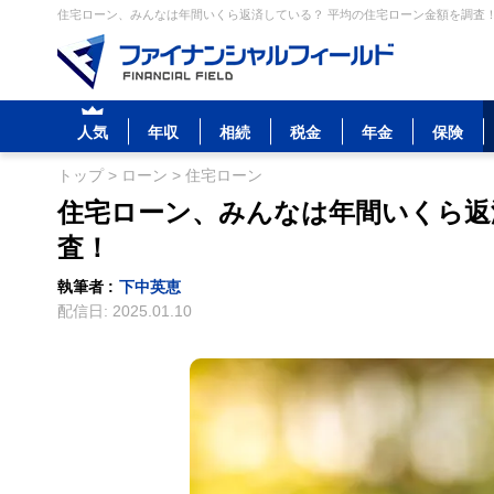
住宅ローン、みんなは年間いくら返済している？ 平均の住宅ローン金額を調査！ 
人気
年収
相続
税金
年金
保険
トップ
>
ローン
>
住宅ローン
住宅ローン、みんなは年間いくら返
査！
執筆者 :
下中英恵
配信日:
2025.01.10