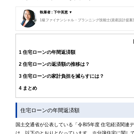
執筆者 : 下中英恵 ▼
1級ファイナンシャル・プランニング技能士(資産設計提案
東京都出身。2008年慶應義塾大学商学部卒業後、三菱UF
富裕層向け資産運用業務に従事した後、米国ボストンにお
保険・税制等、多様なテーマについて、金融記事の執筆活
http://fp.shitanaka.com/”
1
住宅ローンの年間返済額
2
住宅ローンの返済額の推移は？
3
住宅ローンの家計負担を減らすには？
4
まとめ
住宅ローンの年間返済額
国土交通省が公表している「令和5年度 住宅経済関連
は、以下のとおりとなっています。※分譲住宅に関し