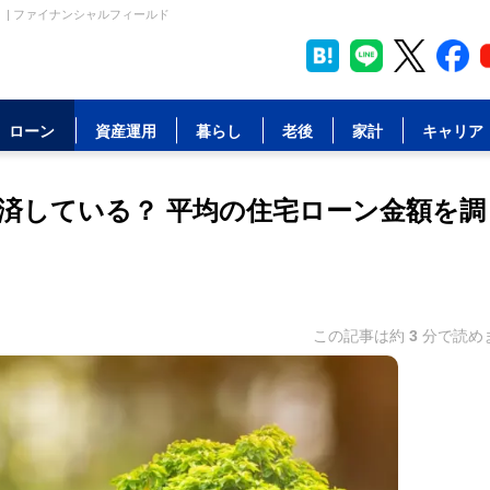
| ファイナンシャルフィールド
ローン
資産運用
暮らし
老後
家計
キャリア
済している？ 平均の住宅ローン金額を調
この記事は約
3
分で読め