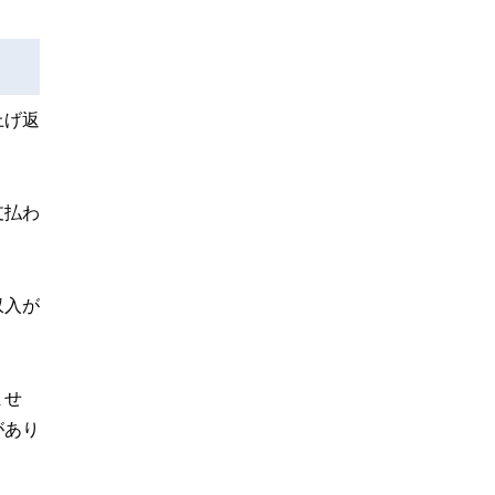
上げ返
支払わ
収入が
ませ
があり