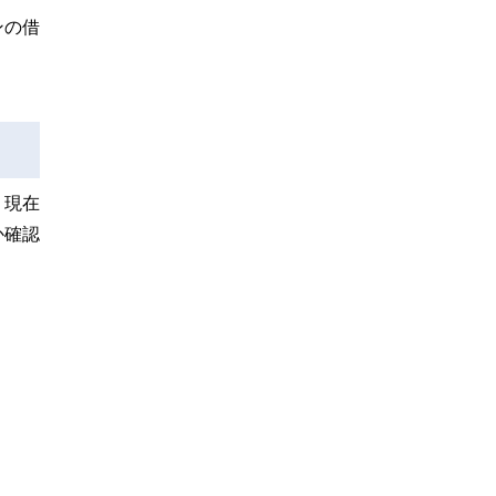
ンの借
。現在
か確認