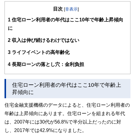
事。その後シンガポールへ移住しファンド会社に就職。
目次
[
非表示
]
帰国後ファイナンシャルプランナーの資格を取得し、資産形
成から保全にいたる多くの知識と経験を駆使し、ファイナン
1
住宅ローン利用者の年代はここ10年で年齢上昇傾向
シャルスタイリスト(R) として、ライフプラン、資産形成、
に
保険見直し、相続等の相談業務、セミナー、執筆業務を実
施。
2
収入は伸び続けるわけではない
3
ライフイベントの高年齢化
4
長期ローンの落とし穴：金利負担
住宅ローン利用者の年代はここ10年で年齢上
昇傾向に
住宅金融支援機構のデータによると、住宅ローン利用者の
年齢は上昇傾向にあります。住宅ローンを組まれる年代
は、2007年には30代が56.8%で半分以上だったのに対
し、2017年では42.9%になりました。