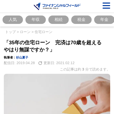
人気
年収
相続
税金
年金
トップ
>
ローン
>
住宅ローン
「35年の住宅ローン 完済は70歳を超える
やはり無謀ですか？」
執筆者 :
杉山夏子
配信日:
2019.04.28
更新日:
2021.02.12
この記事は約
3
分で読めます。