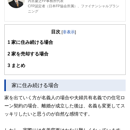
内宮慶之FP事務所代表
CFP認定者（日本FP協会所属）、ファイナンシャルプラン
ニング
CFP認定者（日本FP協会所属）、ファイナンシャルプラン
ニング技能士1級
目次
会計事務所では、税務会計コンサルティングの他、資産税や
[
非表示
]
相続事業承継の経験も豊富。
1
家に住み続ける場合
現在、相続及びライフプラン全般における相談業務、講演、
執筆、非常勤講師などの業務を中心に活動している。高等学
2
家を売却する場合
校での講演も多く金融経済教育にも尽力している。
3
まとめ
平成30年度日本FP協会『くらしとお金の相談室』相談員、
大阪市立住まい情報センター専門家相談員、修学支援アドバ
イザー（大阪府教育委員会）にも就任している。
家に住み続ける場合
家を出ていく方が名義人の場合や夫婦共有名義での住宅ロ
ーン契約の場合、離婚が成立した後は、名義も変更してス
ッキリしたいと思うのが自然な感情です。