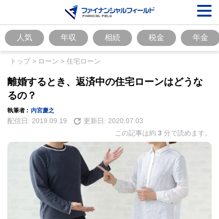
人気
年収
相続
税金
年金
トップ
>
ローン
>
住宅ローン
離婚するとき、返済中の住宅ローンはどうな
るの？
執筆者 :
内宮慶之
配信日:
2019.09.19
更新日:
2020.07.03
この記事は約
3
分で読めます。