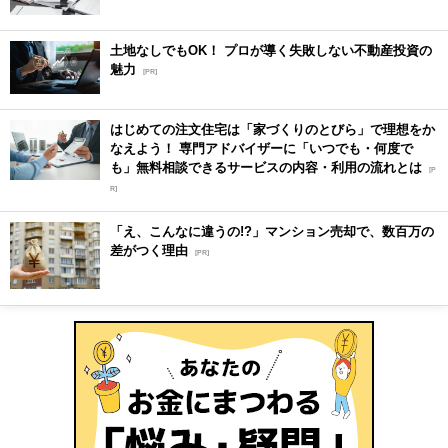
土地なしでもOK！ プロが導く失敗しない不動産投資の
魅力
[PR]
はじめての注文住宅は「家づくりのとびら」で理想をか
なえよう！ 専門アドバイザーに「いつでも・何度で
も」無料相談できるサービスの内容・利用の流れとは
[P
R]
「え、こんなに違うの!?」マンション売却で、数百万の
差がつく理由
[PR]