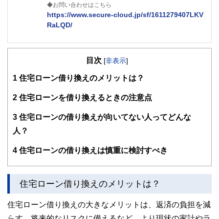
◆お問い合わせはこちら
https://www.secure-cloud.jp/sf/1611279407LKV
RaLQD/
２級ファイナンシャルプランナー
大学在学中から行政書士、２級FP技能士、宅建士の資格を
目次
活かして活動を始める。
[
非表示
]
現在では行政書士・ファイナンシャルプランナーとして活躍
1
住宅ローン借り換えのメリットは？
する傍ら、フリーライターとして精力的に活動中。広範な知
識をもとに市民法務から企業法務まで幅広く手掛ける。
2
住宅ローンを借り換えるときの注意点
3
住宅ローンの借り換えが向いてない人ってどんな
人？
4
住宅ローンの借り換えは慎重に検討すべき
住宅ローン借り換えのメリットは？
住宅ローン借り換えの大きなメリットは、返済の負担を減
らす、将来的なリスクに備えるなど、より現状の家計やラ