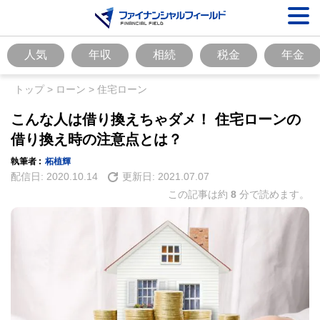
人気
年収
相続
税金
年金
トップ
>
ローン
>
住宅ローン
こんな人は借り換えちゃダメ！ 住宅ローンの
借り換え時の注意点とは？
執筆者 :
柘植輝
配信日:
2020.10.14
更新日:
2021.07.07
この記事は約
8
分で読めます。