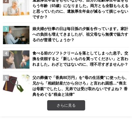
遺族厚生年金をもらいながら、自分の老齢厚生年金をも
らう年齢（65歳）になりました。両方とも全額もらえる
と思っていたのに、遺族厚生年金が減るって損じゃない
ですか？
娘夫婦が仕事の日は毎日孫の夕飯を作っています。家計
への負担も増えてきましたが、祖父母なら無償で協力す
るのが普通でしょうか？
食べる前のソフトクリームを落としてしまった息子。交
換を依頼すると「新しいものを買ってください」と言わ
れました。わざとではないのに、理不尽すぎませんか？
父の葬儀で「香典80万円」を“母の生活費”に使ったら、
兄から「相続財産だから分けろ」と言われ困惑…“喪主
は母親”でしたし、兄弟では受け取れないですよね？ 香
典をめぐる“税金と法律”
さらに見る