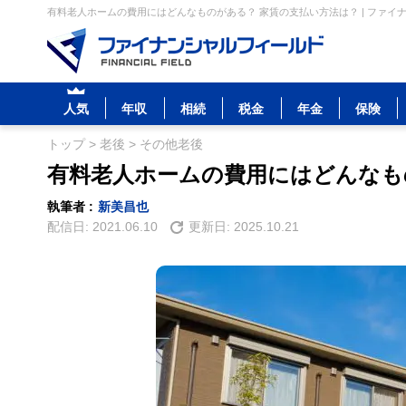
有料老人ホームの費用にはどんなものがある？ 家賃の支払い方法は？ | ファイ
人気
年収
相続
税金
年金
保険
トップ
>
老後
>
その他老後
有料老人ホームの費用にはどんなも
執筆者 :
新美昌也
配信日:
2021.06.10
更新日:
2025.10.21