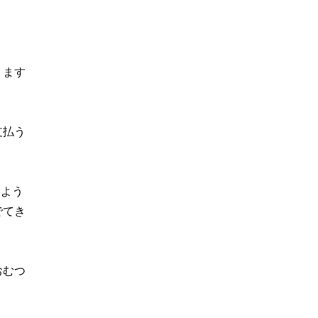
ります
支払う
じよう
でてき
おむつ