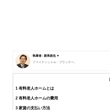
執筆者 : 新美昌也 ▼
ファイナンシャル・プランナー。
ライフプラン・キャッシュフロー分析に基づいた家計相談
購入、年金、資産運用、保険、離婚のお金などをテーマと
校以上の高校で実施。
また、保険や介護のお金に詳しいファイナンシャル・プラ
1
有料老人ホームとは
入院・介護のお金」（技術評論社）がある。
http://fp-trc.com/
2
有料老人ホームの費用
3
家賃の支払い方法