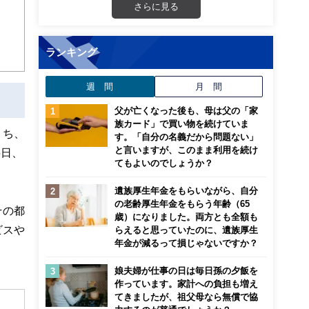
さらに見る
ランキング
週 間
月 間
父が亡くなった後も、母は父の「家
族カード」で買い物を続けていま
うち、
す。「自分の名義だから問題ない」
と言いますが、このまま利用を続け
5日、
てもよいのでしょうか？
遺族厚生年金をもらいながら、自分
の老齢厚生年金をもらう年齢（65
その都
歳）になりました。両方とも全額も
ビスや
らえると思っていたのに、遺族厚生
年金が減るって損じゃないですか？
娘夫婦が仕事の日は毎日孫の夕飯を
作っています。家計への負担も増え
てきましたが、祖父母なら無償で協