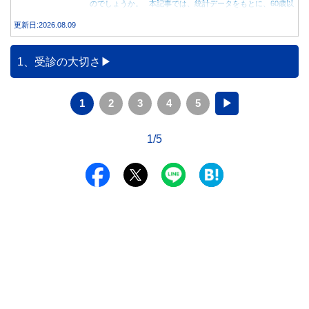
のでしょうか。 本記事では、統計データをもとに、60歳以
上世帯の平均的な貯蓄額や老後の家計収支を紹介しながら、
更新日:2026.08.09
貯蓄800万円で老後を迎える場合に確認しておきたいポイン
トを解説します。
1、受診の大切さ
1
2
3
4
5
▶
1/5