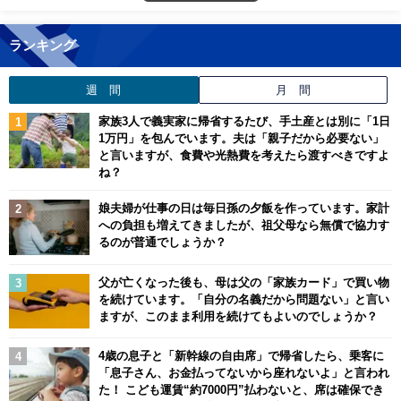
ランキング
週 間
月 間
家族3人で義実家に帰省するたび、手土産とは別に「1日
1万円」を包んでいます。夫は「親子だから必要ない」
と言いますが、食費や光熱費を考えたら渡すべきですよ
ね？
娘夫婦が仕事の日は毎日孫の夕飯を作っています。家計
への負担も増えてきましたが、祖父母なら無償で協力す
るのが普通でしょうか？
父が亡くなった後も、母は父の「家族カード」で買い物
を続けています。「自分の名義だから問題ない」と言い
ますが、このまま利用を続けてもよいのでしょうか？
4歳の息子と「新幹線の自由席」で帰省したら、乗客に
「息子さん、お金払ってないから座れないよ」と言われ
た！ こども運賃“約7000円”払わないと、席は確保でき