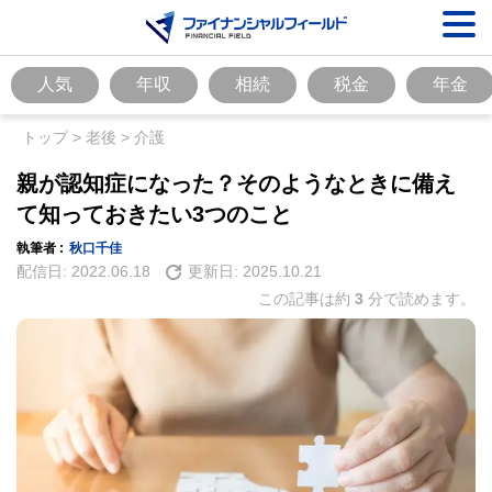
人気
年収
相続
税金
年金
トップ
>
老後
>
介護
親が認知症になった？そのようなときに備え
て知っておきたい3つのこと
執筆者 :
秋口千佳
配信日:
2022.06.18
更新日:
2025.10.21
この記事は約
3
分で読めます。