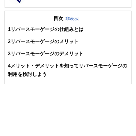
FinancialField編集部は、金融、経済に関する記事を、日々
の暮らしにどのような影響を与えるかという視点で、お金の
目次
知識がない方でも理解できるようわかりやすく発信していま
[
非表示
]
す。
1
リバースモーゲージの仕組みとは
編集部のメンバーは、ファイナンシャルプランナーの資格取
得者を中心に「お金や暮らし」に関する書籍・雑誌の編集経
2
リバースモーゲージのメリット
験者で構成され、企画立案から記事掲載まですべての工程に
関わることで、読者目線のコンテンツを追求しています。
3
リバースモーゲージのデメリット
FinancialFieldの特徴は、ファイナンシャルプランナー、弁
4
メリット・デメリットを知ってリバースモーゲージの
護士、税理士、宅地建物取引士、相続診断士、住宅ローンア
ドバイザー、DCプランナー、公認会計士、社会保険労務
利用を検討しよう
士、行政書士、投資アナリスト、キャリアコンサルタントな
ど150名以上の有資格者を執筆者・監修者として迎え、むず
かしく感じられる年金や税金、相続、保険、ローンなどの話
をわかりやすく発信している点です。
このように編集経験豊富なメンバーと金融や経済に精通した
執筆者・監修者による執筆体制を築くことで、内容のわかり
やすさはもちろんのこと、読み応えのあるコンテンツと確か
な情報発信を実現しています。
私たちは、快適でより良い生活のアイデアを提供するお金の
コンシェルジュを目指します。