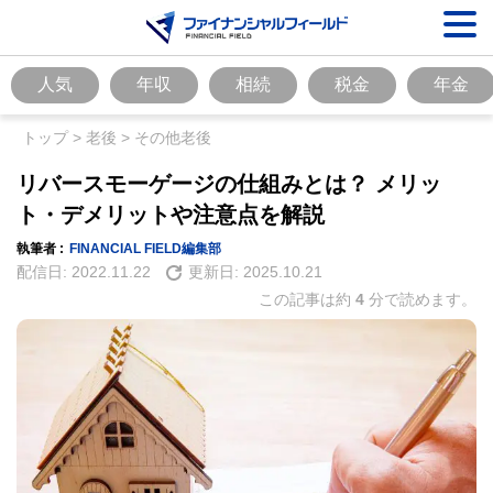
人気
年収
相続
税金
年金
トップ
>
老後
>
その他老後
リバースモーゲージの仕組みとは？ メリッ
ト・デメリットや注意点を解説
執筆者 :
FINANCIAL FIELD編集部
配信日:
2022.11.22
更新日:
2025.10.21
この記事は約
4
分で読めます。