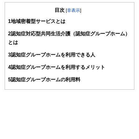
得意とする。法人営業をしていた経験から経営者からの相談
目次
が多い。教育資金、住宅購入、年金、資産運用、保険、離婚
[
非表示
]
のお金などをテーマとしたセミナーや個別相談も多数実施し
1
地域密着型サービスとは
ている。教育資金をテーマにした講演は延べ800校以上の高
校で実施。
また、保険や介護のお金に詳しいファイナンシャル・プラン
2
認知症対応型共同生活介護（認知症グループホーム）
ナーとしてテレビや新聞、雑誌の取材にも多数協力してい
とは
る。共著に「これで安心！入院・介護のお金」（技術評論
社）がある。
3
認知症グループホームを利用できる人
http://fp-trc.com/
4
認知症グループホームを利用するメリット
5
認知症グループホームの利用料