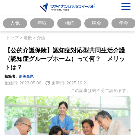
人気
年収
相続
税金
年金
トップ
>
老後
>
介護
【公的介護保険】認知症対応型共同生活介護
（認知症グループホーム）って何？ メリッ
トは？
執筆者 :
新美昌也
配信日:
2023.05.06
更新日:
2025.10.21
この記事は約
4
分で読めます。