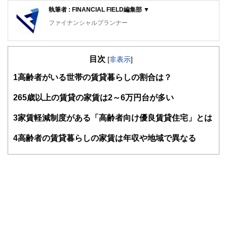
執筆者 : FINANCIAL FIELD編集部 ▼
ファイナンシャルプランナー
FinancialField編集部は、金融、経済に関する記事を、日々
の暮らしにどのような影響を与えるかという視点で、お金の
目次
知識がない方でも理解できるようわかりやすく発信していま
[
非表示
]
す。
1
高齢者がいる世帯の賃貸暮らしの割合は？
編集部のメンバーは、ファイナンシャルプランナーの資格取
得者を中心に「お金や暮らし」に関する書籍・雑誌の編集経
2
65歳以上の賃貸の家賃は2～6万円台が多い
験者で構成され、企画立案から記事掲載まですべての工程に
関わることで、読者目線のコンテンツを追求しています。
3
家賃軽減制度がある「高齢者向け優良賃貸住宅」とは
FinancialFieldの特徴は、ファイナンシャルプランナー、弁
4
高齢者の賃貸暮らしの家賃は年収や地域で異なる
護士、税理士、宅地建物取引士、相続診断士、住宅ローンア
ドバイザー、DCプランナー、公認会計士、社会保険労務
士、行政書士、投資アナリスト、キャリアコンサルタントな
ど150名以上の有資格者を執筆者・監修者として迎え、むず
かしく感じられる年金や税金、相続、保険、ローンなどの話
をわかりやすく発信している点です。
このように編集経験豊富なメンバーと金融や経済に精通した
執筆者・監修者による執筆体制を築くことで、内容のわかり
やすさはもちろんのこと、読み応えのあるコンテンツと確か