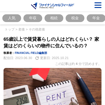
人気
年収
相続
税金
年金
トップ
>
老後
>
その他老後
65歳以上で賃貸暮らしの人はどれくらい？ 家
賃はどのくらいの物件に住んでいるの？
執筆者 :
FINANCIAL FIELD編集部
配信日:
2023.06.30
更新日:
2025.10.21
この記事は約
4
分で読めます。