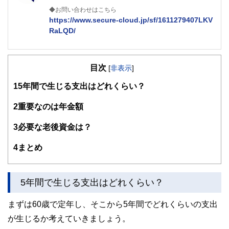
◆お問い合わせはこちら
https://www.secure-cloud.jp/sf/1611279407LKV
RaLQD/
２級ファイナンシャルプランナー
大学在学中から行政書士、２級FP技能士、宅建士の資格を
目次
活かして活動を始める。
[
非表示
]
現在では行政書士・ファイナンシャルプランナーとして活躍
1
5年間で生じる支出はどれくらい？
する傍ら、フリーライターとして精力的に活動中。広範な知
識をもとに市民法務から企業法務まで幅広く手掛ける。
2
重要なのは年金額
3
必要な老後資金は？
4
まとめ
5年間で生じる支出はどれくらい？
まずは60歳で定年し、そこから5年間でどれくらいの支出
が生じるか考えていきましょう。