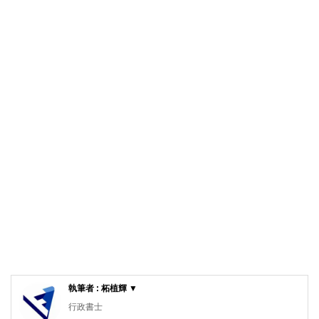
執筆者 : 柘植輝 ▼
行政書士