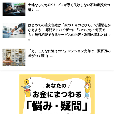
土地なしでもOK！ プロが導く失敗しない不動産投資の
魅力
[PR]
はじめての注文住宅は「家づくりのとびら」で理想をか
なえよう！ 専門アドバイザーに「いつでも・何度で
も」無料相談できるサービスの内容・利用の流れとは
[P
R]
「え、こんなに違うの!?」マンション売却で、数百万の
差がつく理由
[PR]