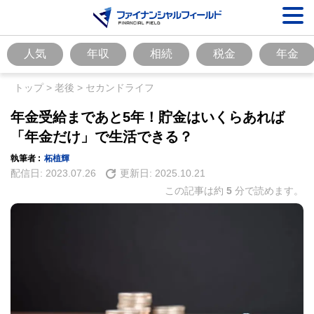
人気
年収
相続
税金
年金
トップ
>
老後
>
セカンドライフ
年金受給まであと5年！貯金はいくらあれば
「年金だけ」で生活できる？
執筆者 :
柘植輝
配信日:
2023.07.26
更新日:
2025.10.21
この記事は約
5
分で読めます。