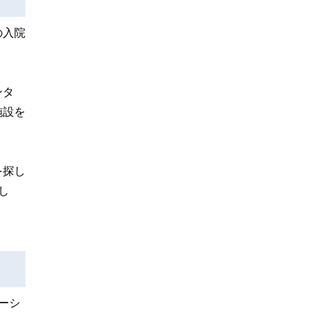
の入院
ンタ
施設を
を探し
し
ーシ