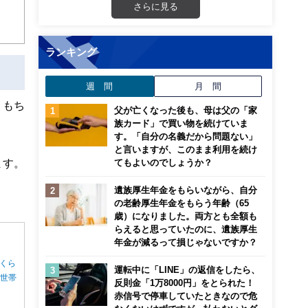
さらに見る
ランキング
週 間
月 間
。もち
父が亡くなった後も、母は父の「家
族カード」で買い物を続けていま
す。「自分の名義だから問題ない」
と言いますが、このまま利用を続け
ます。
てもよいのでしょうか？
遺族厚生年金をもらいながら、自分
の老齢厚生年金をもらう年齢（65
歳）になりました。両方とも全額も
らえると思っていたのに、遺族厚生
年金が減るって損じゃないですか？
くら
運転中に「LINE」の返信をしたら、
る世帯
反則金「1万8000円」をとられた！
赤信号で停車していたときなので危