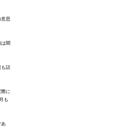
の意思
額は聞
親も話
実際に
月も
。
であ