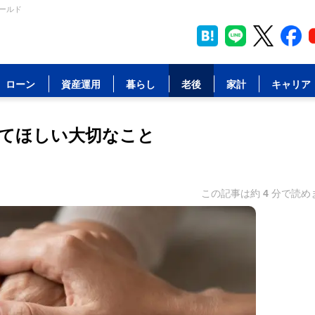
ールド
ローン
資産運用
暮らし
老後
家計
キャリア
てほしい大切なこと
この記事は約
4
分で読め