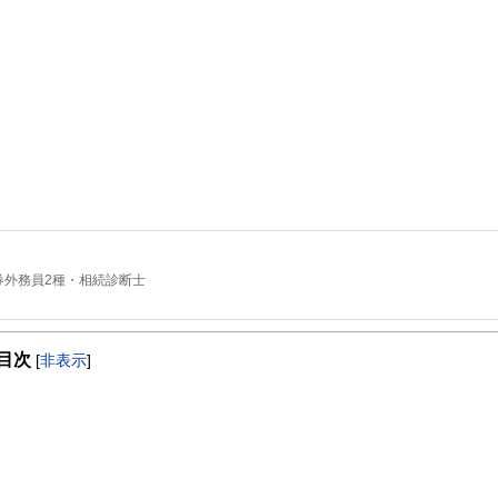
券外務員2種・相続診断士
目次
[
非表示
]