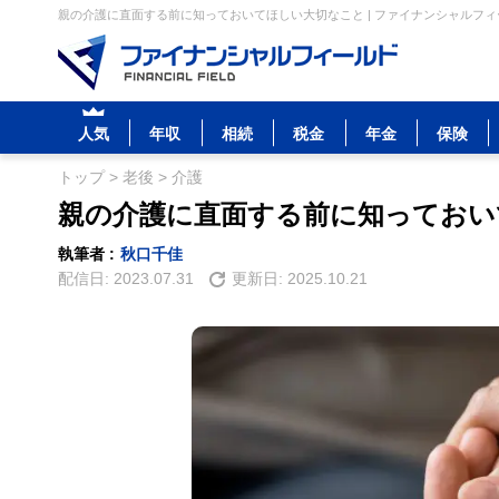
親の介護に直面する前に知っておいてほしい大切なこと | ファイナンシャルフィ
人気
年収
相続
税金
年金
保険
トップ
>
老後
>
介護
親の介護に直面する前に知っておい
執筆者 :
秋口千佳
配信日:
2023.07.31
更新日:
2025.10.21