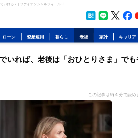
いける？ | ファイナンシャルフィールド
ローン
資産運用
暮らし
老後
家計
キャリア
いでいれば、老後は「おひとりさま」でも
この記事は約
4
分で読め