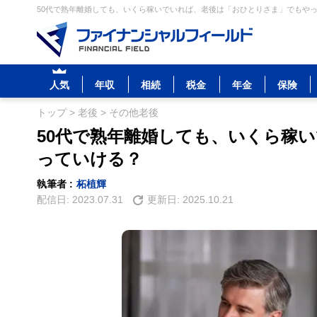
50代で熟年離婚しても、いくら稼いでいれば、老後は「おひとりさま」でもやって
人気
年収
相続
税金
年金
保険
トップ
>
老後
>
その他老後
50代で熟年離婚しても、いくら稼
っていける？
執筆者 :
柘植輝
配信日:
2023.07.31
更新日:
2025.10.21