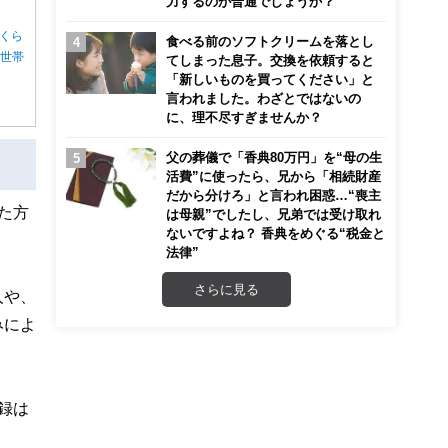
力するのが普通でしょうか？
くら
食べる前のソフトクリームを落とし
る世帯
てしまった息子。交換を依頼すると
「新しいものを買ってください」と
言われました。わざとではないの
に、理不尽すぎませんか？
父の葬儀で「香典80万円」を“母の生
活費”に使ったら、兄から「相続財産
だから分けろ」と言われ困惑…“喪主
た方
は母親”でしたし、兄弟では受け取れ
ないですよね？ 香典をめぐる“税金と
法律”
さらに見る
人や、
みによ
録は