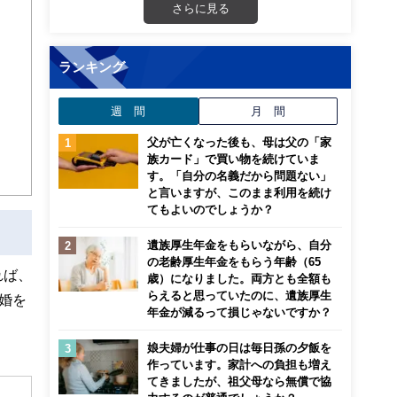
さらに見る
ランキング
週 間
月 間
父が亡くなった後も、母は父の「家
族カード」で買い物を続けていま
す。「自分の名義だから問題ない」
と言いますが、このまま利用を続け
てもよいのでしょうか？
遺族厚生年金をもらいながら、自分
の老齢厚生年金をもらう年齢（65
れば、
歳）になりました。両方とも全額も
らえると思っていたのに、遺族厚生
離婚を
年金が減るって損じゃないですか？
娘夫婦が仕事の日は毎日孫の夕飯を
作っています。家計への負担も増え
てきましたが、祖父母なら無償で協