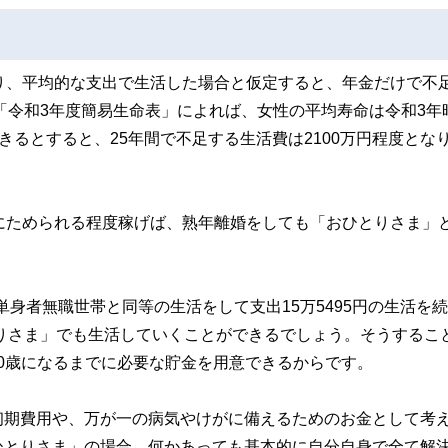
り、平均的な支出で生活した場合と仮定すると、年金だけで不
の「令和3年度簡易生命表」によれば、女性の平均寿命は令和3年
生きるとすると、25年間で不足する生活費は2100万円程度とな
にためられる程度稼げば、熟年離婚をしても「おひとりさま」
単身者無職世帯と同等の生活をして支出15万5495円の生活を
とりさま」でも生活していくことができるでしょう。そうするこ
は90歳になるまでに必要な貯金を用意できるからです。
初期費用や、万が一の病気やけがに備えるためのお金として考
ひとりさま」の場合、何かあっても基本的に自分自身で全て解