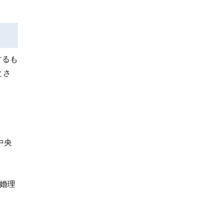
するも
とさ
中央
婚理