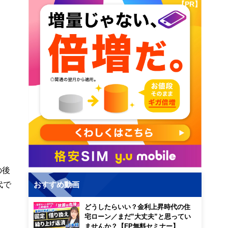
【PR】
の後
代で
おすすめ動画
どうしたらいい？金利上昇時代の住
宅ローン／まだ”大丈夫”と思ってい
ませんか？【FP無料セミナー】