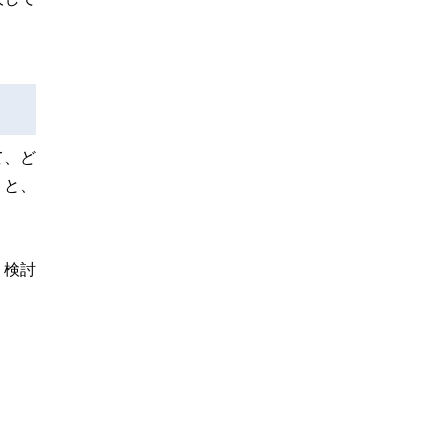
て、ど
うと、
、検討