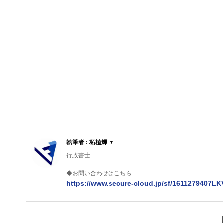
執筆者 : 柘植輝 ▼
行政書士
◆お問い合わせはこちら
https://www.secure-cloud.jp/sf/1611279407L
２級ファイナンシャルプランナー
大学在学中から行政書士、２級FP技能士、宅建士の資格
現在では行政書士・ファイナンシャルプランナーとして活