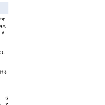
足す
時点
りま
とし
続ける
と
え、老
決して