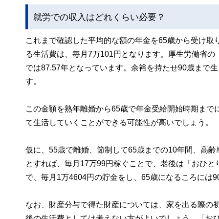
就労での収入はどれくらい必要？
これまで確認した平均的な額の年金を65歳から受け取
る生活費は、毎月7万101円となります。厚生労働省
では87.57年となっています。余裕を持たせ90歳まで
す。
この金額を熟年離婚から65歳で年金受給開始時期まで
て生活していくことができる可能性が高いでしょう。
仮に、55歳で離婚、節制して65歳までの10年間、高齢
とすれば、毎月17万99円稼ぐことで、老後は「おひ
で、毎月1万4604円の貯金をし、65歳になるころに
なお、財産分与で得た財産については、家を出る際の
後の生活費としては考えない方がよいでしょう。「お