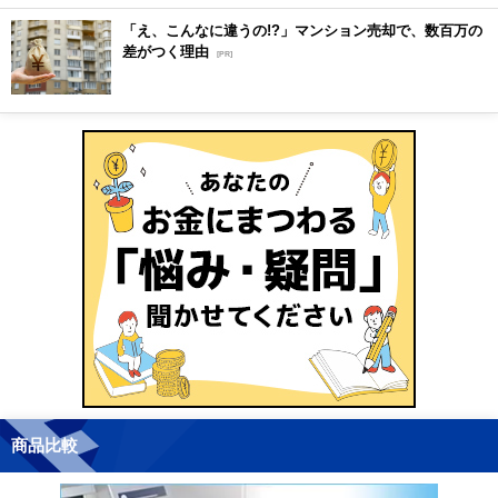
「え、こんなに違うの!?」マンション売却で、数百万の
差がつく理由
[PR]
商品比較