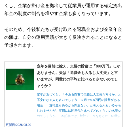
くし、企業が掛け金を拠出して従業員が運用する確定拠出
年金の制度の割合を増やす企業も多くなっています。
そのため、今後私たちが受け取れる退職金および企業年金
の額は、自分の運用実績が大きく反映されることになると
予想されます。
定年を目前に控え、夫婦の貯蓄は「800万円」しか
ありません。夫は「退職金も入るし大丈夫」と言
いますが、同世代の平均と比べると少ないのでし
ょうか？
定年が近づくと、「今ある貯蓄で老後は大丈夫だろうか」と
不安になる人も多いでしょう。夫婦で800万円の貯蓄がある
場合、「退職金もあるから問題ない」と考える人もいるかも
しれませんが、実際には同世代と比べてどのくらいの水準な
のでしょうか。 本記事では、統計データをもとに、60歳以
上世帯の平均的な貯蓄額や老後の家計収支を紹介しながら、
更新日:2026.08.09
貯蓄800万円で老後を迎える場合に確認しておきたいポイン