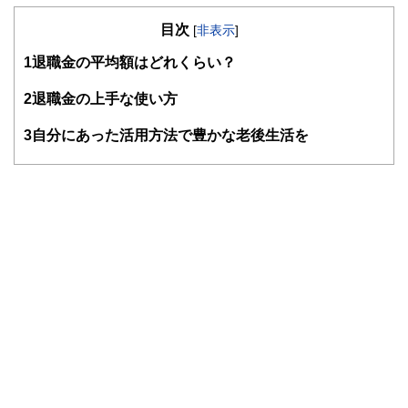
の暮らしにどのような影響を与えるかという視点で、お金の
目次
知識がない方でも理解できるようわかりやすく発信していま
[
非表示
]
す。
1
退職金の平均額はどれくらい？
編集部のメンバーは、ファイナンシャルプランナーの資格取
得者を中心に「お金や暮らし」に関する書籍・雑誌の編集経
2
退職金の上手な使い方
験者で構成され、企画立案から記事掲載まですべての工程に
関わることで、読者目線のコンテンツを追求しています。
3
自分にあった活用方法で豊かな老後生活を
FinancialFieldの特徴は、ファイナンシャルプランナー、弁
護士、税理士、宅地建物取引士、相続診断士、住宅ローンア
ドバイザー、DCプランナー、公認会計士、社会保険労務
士、行政書士、投資アナリスト、キャリアコンサルタントな
ど150名以上の有資格者を執筆者・監修者として迎え、むず
かしく感じられる年金や税金、相続、保険、ローンなどの話
をわかりやすく発信している点です。
このように編集経験豊富なメンバーと金融や経済に精通した
執筆者・監修者による執筆体制を築くことで、内容のわかり
やすさはもちろんのこと、読み応えのあるコンテンツと確か
な情報発信を実現しています。
私たちは、快適でより良い生活のアイデアを提供するお金の
コンシェルジュを目指します。