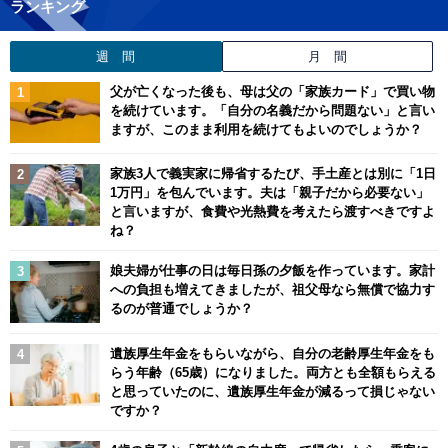
ランキング
週 間
月 間
父が亡くなった後も、母は父の「家族カード」で買い物
を続けています。「自分の名義だから問題ない」と言い
ますが、このまま利用を続けてもよいのでしょうか？
家族3人で義実家に帰省するたび、手土産とは別に「1日
1万円」を包んでいます。夫は「親子だから必要ない」
と言いますが、食費や光熱費を考えたら渡すべきですよ
ね？
娘夫婦が仕事の日は毎日孫の夕飯を作っています。家計
への負担も増えてきましたが、祖父母なら無償で協力す
るのが普通でしょうか？
遺族厚生年金をもらいながら、自分の老齢厚生年金をも
らう年齢（65歳）になりました。両方とも全額もらえる
と思っていたのに、遺族厚生年金が減るって損じゃない
ですか？