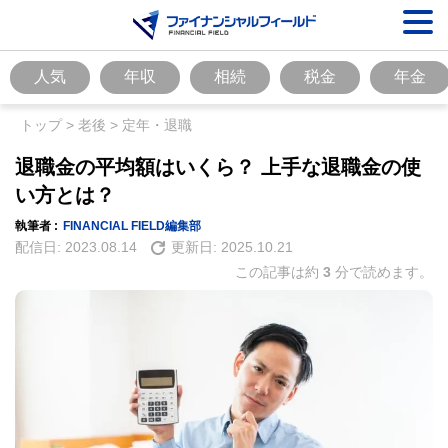
人気
年収
相続
税金
年金
トップ
>
老後
>
定年・退職
退職金の平均額はいくら？ 上手な退職金の使
い方とは？
執筆者 :
FINANCIAL FIELD編集部
配信日:
2023.08.14
更新日:
2025.10.21
この記事は約
3
分で読めます。