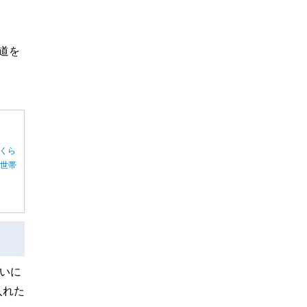
道を
くら
る世帯
いに
入れた