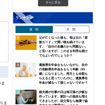
さらに見る
ランキング
解でき
週 間
月 間
画立
父が亡くなった後も、母は父の「家
族カード」で買い物を続けていま
ンナ
す。「自分の名義だから問題ない」
迎
と言いますが、このまま利用を続け
てもよいのでしょうか？
こ
遺族厚生年金をもらいながら、自分
の老齢厚生年金をもらう年齢（65
歳）になりました。両方とも全額も
らえると思っていたのに、遺族厚生
いま
年金が減るって損じゃないですか？
娘夫婦が仕事の日は毎日孫の夕飯を
作っています。家計への負担も増え
てきましたが、祖父母なら無償で協
りま