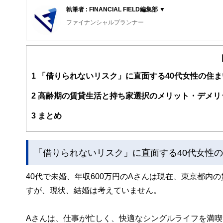
執筆者 : FINANCIAL FIELD編集部 ▼
ファイナンシャルプランナー
FinancialField編集部は、金融、経済に関する記
るようわかりやすく発信しています。
編集部のメンバーは、ファイナンシャルプランナーの資格
案から記事掲載まですべての工程に関わることで、読者目
1
「借りられないリスク」に直面する40代女性の住ま
FinancialFieldの特徴は、ファイナンシャルプラ
2
高齢期の賃貸生活と持ち家選択のメリット・デメリ
ー、公認会計士、社会保険労務士、行政書士、投資アナリ
え、むずかしく感じられる年金や税金、相続、保険、ロー
3
まとめ
このように編集経験豊富なメンバーと金融や経済に精通し
と、読み応えのあるコンテンツと確かな情報発信を実現し
「借りられないリスク」に直面する40代女性
私たちは、快適でより良い生活のアイデアを提供するお金
40代で未婚、年収600万円のAさんは現在、東京都内
すが、現状、結婚は考えていません。
Aさんは、仕事が忙しく、快適なシングルライフを満