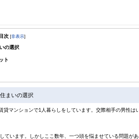
事を、日々の暮らしにどのような影響を与えるかという視点で、お金の知識がない方でも理
目次
[
非表示
]
取得者を中心に「お金や暮らし」に関する書籍・雑誌の編集経験者で構成され、企
線のコンテンツを追求しています。
いの選択
ンナー、弁護士、税理士、宅地建物取引士、相続診断士、住宅ローンアドバイザー、DCプラ
ット
スト、キャリアコンサルタントなど150名以上の有資格者を執筆者・監修者として
ンなどの話をわかりやすく発信している点です。
た執筆者・監修者による執筆体制を築くことで、内容のわかりやすさはもちろんの
ています。
の住まいの選択
のコンシェルジュを目指します。
の賃貸マンションで1人暮らしをしています。交際相手の男性は
喫しています。しかしここ数年、一つ頭を悩ませている問題があ