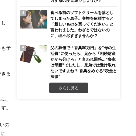
力するのが普通でしょうか？
食べる前のソフトクリームを落とし
てしまった息子。交換を依頼すると
まし
「新しいものを買ってください」と
言われました。わざとではないの
に、理不尽すぎませんか？
身も予
父の葬儀で「香典80万円」を“母の生
活費”に使ったら、兄から「相続財産
だから分けろ」と言われ困惑…“喪主
は母親”でしたし、兄弟では受け取れ
ないですよね？ 香典をめぐる“税金と
できる
法律”
さらに見る
らに、
ます。
いの
せ