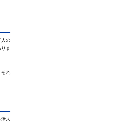
証人の
ありま
。それ
生活ス