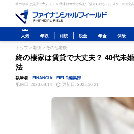
終の棲家は賃貸で大丈夫？ 40代未婚女性が悩む「借りられないリスク」の対処法
人気
年収
相続
税金
年金
保険
トップ
>
老後
>
その他老後
終の棲家は賃貸で大丈夫？ 40代
法
執筆者 :
FINANCIAL FIELD編集部
配信日:
2023.08.14
更新日:
2025.10.21