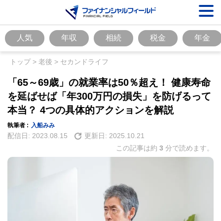
人気
年収
相続
税金
年金
トップ
>
老後
>
セカンドライフ
「65～69歳」の就業率は50％超え！ 健康寿命
を延ばせば「年300万円の損失」を防げるって
本当？ 4つの具体的アクションを解説
執筆者 :
入船みみ
配信日:
2023.08.15
更新日:
2025.10.21
この記事は約
3
分で読めます。