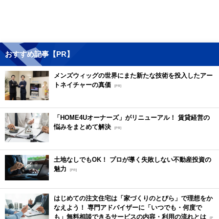
おすすめ記事【PR】
メンズウィッグの世界にまた新たな技術を投入したアー
トネイチャーの真価
[PR]
「HOME4Uオーナーズ」がリニューアル！ 賃貸経営の
悩みをまとめて解決
[PR]
土地なしでもOK！ プロが導く失敗しない不動産投資の
魅力
[PR]
はじめての注文住宅は「家づくりのとびら」で理想をか
なえよう！ 専門アドバイザーに「いつでも・何度で
も」無料相談できるサービスの内容・利用の流れとは
[P