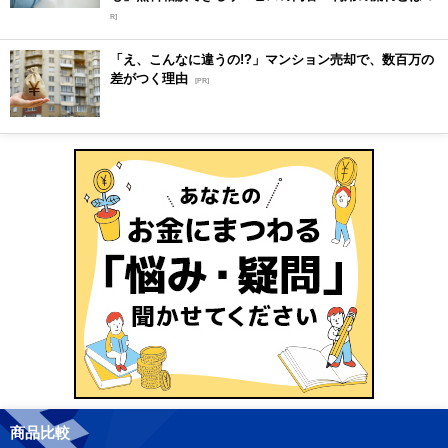
R]
「え、こんなに違うの!?」マンション売却で、数百万の
差がつく理由
[PR]
商品比較