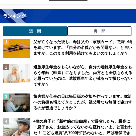
ランキング
週 間
月 間
父が亡くなった後も、母は父の「家族カード」で買い物
を続けています。「自分の名義だから問題ない」と言い
ますが、このまま利用を続けてもよいのでしょうか？
遺族厚生年金をもらいながら、自分の老齢厚生年金をも
らう年齢（65歳）になりました。両方とも全額もらえる
と思っていたのに、遺族厚生年金が減るって損じゃない
ですか？
娘夫婦が仕事の日は毎日孫の夕飯を作っています。家計
への負担も増えてきましたが、祖父母なら無償で協力す
るのが普通でしょうか？
4歳の息子と「新幹線の自由席」で帰省したら、乗客に
「息子さん、お金払ってないから座れないよ」と言われ
た！ こども運賃“約7000円”払わないと、席は確保でき