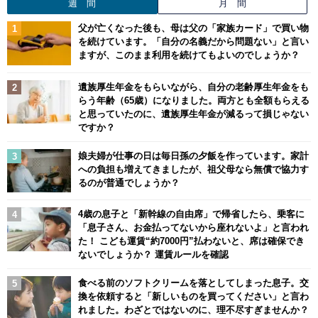
週 間
月 間
父が亡くなった後も、母は父の「家族カード」で買い物
を続けています。「自分の名義だから問題ない」と言い
ますが、このまま利用を続けてもよいのでしょうか？
遺族厚生年金をもらいながら、自分の老齢厚生年金をも
らう年齢（65歳）になりました。両方とも全額もらえる
と思っていたのに、遺族厚生年金が減るって損じゃない
ですか？
娘夫婦が仕事の日は毎日孫の夕飯を作っています。家計
への負担も増えてきましたが、祖父母なら無償で協力す
るのが普通でしょうか？
4歳の息子と「新幹線の自由席」で帰省したら、乗客に
「息子さん、お金払ってないから座れないよ」と言われ
た！ こども運賃“約7000円”払わないと、席は確保でき
ないでしょうか？ 運賃ルールを確認
食べる前のソフトクリームを落としてしまった息子。交
換を依頼すると「新しいものを買ってください」と言わ
れました。わざとではないのに、理不尽すぎませんか？