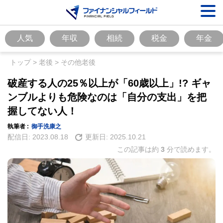
人気
年収
相続
税金
年金
トップ
>
老後
>
その他老後
破産する人の25％以上が「60歳以上」!? ギャ
ンブルよりも危険なのは「自分の支出」を把
握してない人！
執筆者 :
御手洗康之
配信日:
2023.08.18
更新日:
2025.10.21
この記事は約
3
分で読めます。