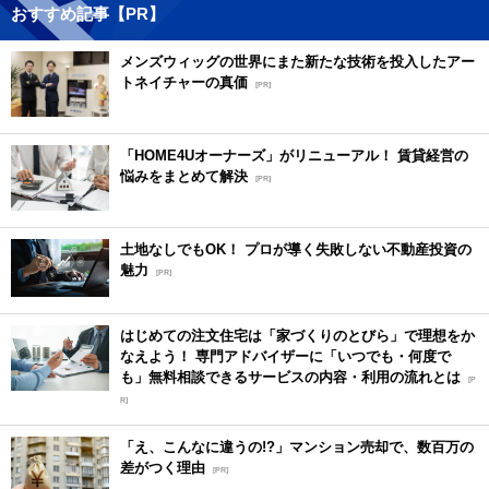
おすすめ記事【PR】
メンズウィッグの世界にまた新たな技術を投入したアー
トネイチャーの真価
[PR]
「HOME4Uオーナーズ」がリニューアル！ 賃貸経営の
悩みをまとめて解決
[PR]
土地なしでもOK！ プロが導く失敗しない不動産投資の
魅力
[PR]
はじめての注文住宅は「家づくりのとびら」で理想をか
なえよう！ 専門アドバイザーに「いつでも・何度で
も」無料相談できるサービスの内容・利用の流れとは
[P
R]
「え、こんなに違うの!?」マンション売却で、数百万の
差がつく理由
[PR]