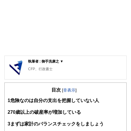
執筆者 : 御手洗康之 ▼
CFP、行政書士
目次
[
非表示
]
1
危険なのは自分の支出を把握していない人
2
70歳以上の破産率が増加している
3
まずは家計のバランスチェックをしましょう