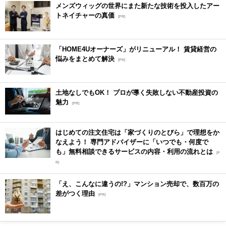
メンズウィッグの世界にまた新たな技術を投入したアー
トネイチャーの真価
[PR]
「HOME4Uオーナーズ」がリニューアル！ 賃貸経営の
悩みをまとめて解決
[PR]
土地なしでもOK！ プロが導く失敗しない不動産投資の
魅力
[PR]
はじめての注文住宅は「家づくりのとびら」で理想をか
なえよう！ 専門アドバイザーに「いつでも・何度で
も」無料相談できるサービスの内容・利用の流れとは
[P
R]
「え、こんなに違うの!?」マンション売却で、数百万の
差がつく理由
[PR]