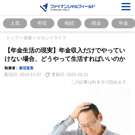
人気
年収
相続
税金
年金
トップ
>
老後
>
セカンドライフ
【年金生活の現実】年金収入だけでやってい
けない場合、どうやって生活すればいいのか
執筆者 :
柴沼直美
配信日:
2018.11.07
更新日:
2025.10.21
この記事は約
2
分で読めます。