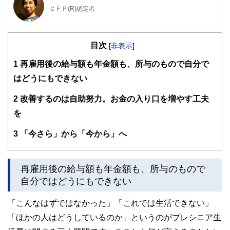
ＣＦＰ(R)認定者
大学を卒業後、保険営業に従事したのち渡米。MBAを修得
後、外資系金融機関にて企業分析・運用に従事。出産・介護
目次
を機に現職。3人の子育てから教育費の捻出・方法・留学ま
[
非表示
]
で助言経験豊富。老後問題では、成年後見人・介護施設選
1
再雇用後の給与額も年金額も、所与のもので自分で
び・相続発生時の手続きについてもアドバイス経験多数。現
在は、FP業務と教育機関での講師業を行う。2017年6月より
はどうにもできない
2018年5月まで日本FP協会広報スタッフ
http://www.caripri.com
2
改善するのは自助努力。お金の入り口を増やす工夫
を
3
「今さら」から「今から」へ
再雇用後の給与額も年金額も、所与のもので
自分ではどうにもできない
「こんなはずではなかった」「これでは生活できない」
「ほかの人はどうしているのか」というのがプレシニア生