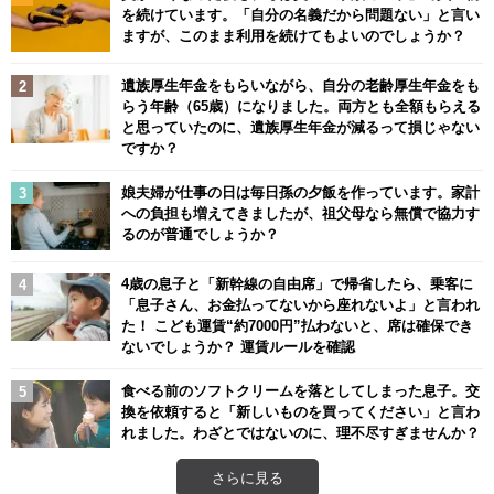
を続けています。「自分の名義だから問題ない」と言い
ますが、このまま利用を続けてもよいのでしょうか？
遺族厚生年金をもらいながら、自分の老齢厚生年金をも
らう年齢（65歳）になりました。両方とも全額もらえる
と思っていたのに、遺族厚生年金が減るって損じゃない
ですか？
娘夫婦が仕事の日は毎日孫の夕飯を作っています。家計
への負担も増えてきましたが、祖父母なら無償で協力す
るのが普通でしょうか？
4歳の息子と「新幹線の自由席」で帰省したら、乗客に
「息子さん、お金払ってないから座れないよ」と言われ
た！ こども運賃“約7000円”払わないと、席は確保でき
ないでしょうか？ 運賃ルールを確認
食べる前のソフトクリームを落としてしまった息子。交
換を依頼すると「新しいものを買ってください」と言わ
れました。わざとではないのに、理不尽すぎませんか？
さらに見る