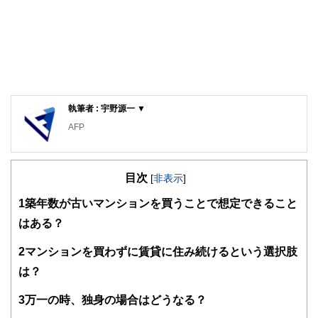
執筆者 : 宇野源一 ▼
AFP
目次
[
非表示
]
1
築年数が古いマンションを買うことで想定できること
はある？
2
マンションを買わずに賃貸に住み続けるという選択肢
は？
3
万一の時、独身の場合はどうなる？