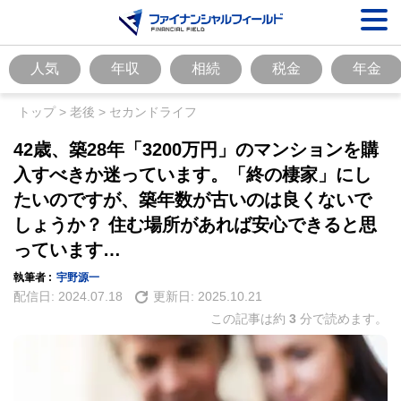
人気
年収
相続
税金
年金
トップ
>
老後
>
セカンドライフ
42歳、築28年「3200万円」のマンションを購
入すべきか迷っています。「終の棲家」にし
たいのですが、築年数が古いのは良くないで
しょうか？ 住む場所があれば安心できると思
っています…
執筆者 :
宇野源一
配信日:
2024.07.18
更新日:
2025.10.21
この記事は約
3
分で読めます。