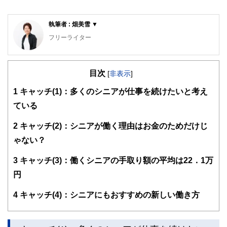
執筆者 : 畑美雪 ▼
フリーライター
雑誌を中心に取材やインタビュー記事を執筆中。
これまでの活動場所：タウン誌「湘南百撰」／情報誌「月刊
目次
公募ガイド」／WEBマガジン「カーサミアクラブ」
[
非表示
]
1
キャッチ(1)：多くのシニアが仕事を続けたいと考え
ている
2
キャッチ(2)：シニアが働く理由はお金のためだけじ
ゃない？
3
キャッチ(3)：働くシニアの手取り額の平均は22．1万
円
4
キャッチ(4)：シニアにもおすすめの新しい働き方