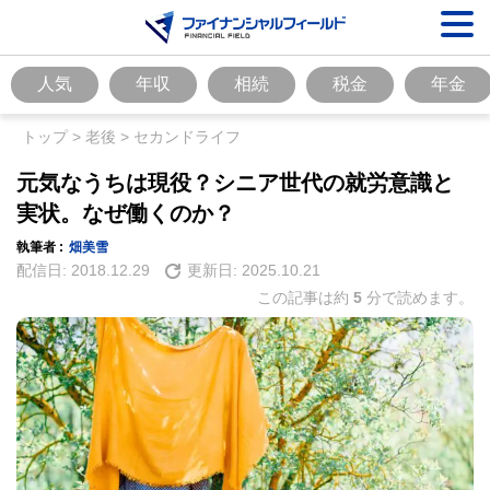
人気
年収
相続
税金
年金
トップ
>
老後
>
セカンドライフ
元気なうちは現役？シニア世代の就労意識と
実状。なぜ働くのか？
執筆者 :
畑美雪
配信日:
2018.12.29
更新日:
2025.10.21
この記事は約
5
分で読めます。