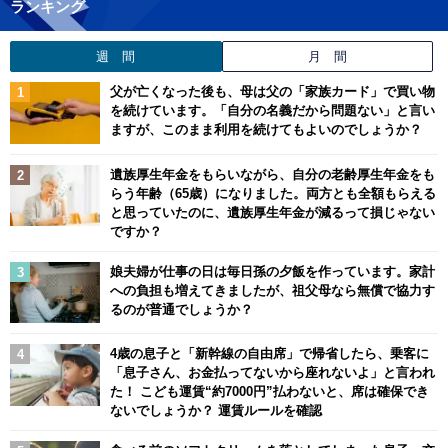
ランキング
週 間
月 間
父が亡くなった後も、母は父の「家族カード」で買い物
を続けています。「自分の名義だから問題ない」と言い
ますが、このまま利用を続けてもよいのでしょうか？
遺族厚生年金をもらいながら、自分の老齢厚生年金をも
らう年齢（65歳）になりました。両方とも全額もらえる
と思っていたのに、遺族厚生年金が減るって損じゃない
ですか？
娘夫婦が仕事の日は毎日孫の夕飯を作っています。家計
への負担も増えてきましたが、祖父母なら無償で協力す
るのが普通でしょうか？
4歳の息子と「新幹線の自由席」で帰省したら、乗客に
「息子さん、お金払ってないから座れないよ」と言われ
た！ こども運賃“約7000円”払わないと、席は確保でき
ないでしょうか？ 運賃ルールを確認