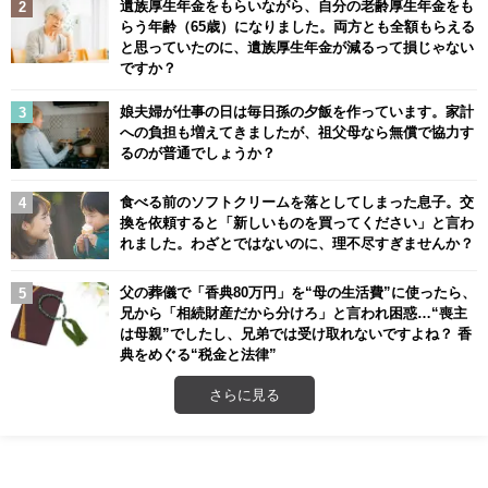
遺族厚生年金をもらいながら、自分の老齢厚生年金をも
らう年齢（65歳）になりました。両方とも全額もらえる
と思っていたのに、遺族厚生年金が減るって損じゃない
ですか？
娘夫婦が仕事の日は毎日孫の夕飯を作っています。家計
への負担も増えてきましたが、祖父母なら無償で協力す
るのが普通でしょうか？
食べる前のソフトクリームを落としてしまった息子。交
換を依頼すると「新しいものを買ってください」と言わ
れました。わざとではないのに、理不尽すぎませんか？
父の葬儀で「香典80万円」を“母の生活費”に使ったら、
兄から「相続財産だから分けろ」と言われ困惑…“喪主
は母親”でしたし、兄弟では受け取れないですよね？ 香
典をめぐる“税金と法律”
さらに見る