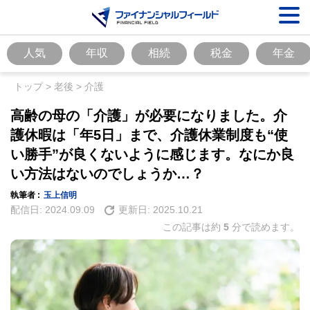
人気
年収
相続
税金
年金
トップ
>
老後
>
介護
高齢の母の「介護」が必要になりました。介
護休暇は「年5日」まで、介護休業制度も“使
い勝手”が良くないように感じます。なにか良
い方法はないのでしょうか…？
執筆者 :
玉上信明
配信日:
2024.09.09
更新日:
2025.10.21
この記事は約
5
分で読めます。