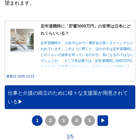
望まれます。
定年退職時に「貯蓄5000万円」の世帯は日本にど
れくらいいる？
定年退職時が、人生のなかで一番貯金が多いタイミングとい
われています。このように聞くと、ほかの方は定年退職時に
どのくらいの資産を持っているのかが、気になるのではない
でしょうか。 そこで本記事では、定年退職時に5000万円た
められている世帯はどれくらいいるのかについて解説しま
す。
更新日:2025.10.21
仕事と介護の両立のために様々な支援策が用意されて
いる
1
2
3
4
5
▶
1/5