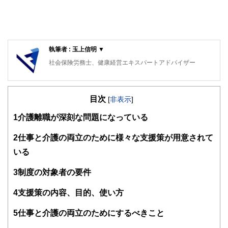
執筆者 : 玉上信明 ▼
社会保険労務士、健康経営エキスパートアドバイザー
目次
[
非表示
]
1
介護離職が深刻な問題になっている
2
仕事と介護の両立のために様々な支援策が用意されて
いる
3
制度の対象者の要件
4
支援策の内容、目的、使い方
5
仕事と介護の両立のためにするべきこと