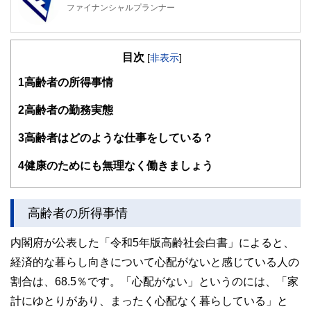
ファイナンシャルプランナー
FinancialField編集部は、金融、経済に関する記事を、日々
の暮らしにどのような影響を与えるかという視点で、お金の
目次
知識がない方でも理解できるようわかりやすく発信していま
[
非表示
]
す。
1
高齢者の所得事情
編集部のメンバーは、ファイナンシャルプランナーの資格取
得者を中心に「お金や暮らし」に関する書籍・雑誌の編集経
2
高齢者の勤務実態
験者で構成され、企画立案から記事掲載まですべての工程に
関わることで、読者目線のコンテンツを追求しています。
3
高齢者はどのような仕事をしている？
FinancialFieldの特徴は、ファイナンシャルプランナー、弁
4
健康のためにも無理なく働きましょう
護士、税理士、宅地建物取引士、相続診断士、住宅ローンア
ドバイザー、DCプランナー、公認会計士、社会保険労務
士、行政書士、投資アナリスト、キャリアコンサルタントな
ど150名以上の有資格者を執筆者・監修者として迎え、むず
高齢者の所得事情
かしく感じられる年金や税金、相続、保険、ローンなどの話
をわかりやすく発信している点です。
内閣府が公表した「令和5年版高齢社会白書」によると、
このように編集経験豊富なメンバーと金融や経済に精通した
経済的な暮らし向きについて心配がないと感じている人の
執筆者・監修者による執筆体制を築くことで、内容のわかり
やすさはもちろんのこと、読み応えのあるコンテンツと確か
割合は、68.5％です。「心配がない」というのには、「家
な情報発信を実現しています。
計にゆとりがあり、まったく心配なく暮らしている」と