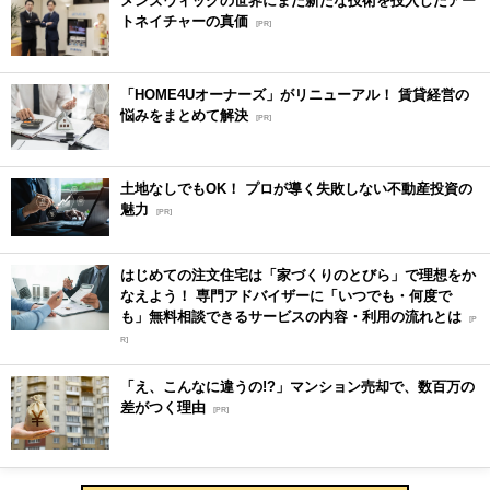
トネイチャーの真価
[PR]
「HOME4Uオーナーズ」がリニューアル！ 賃貸経営の
悩みをまとめて解決
[PR]
土地なしでもOK！ プロが導く失敗しない不動産投資の
魅力
[PR]
はじめての注文住宅は「家づくりのとびら」で理想をか
なえよう！ 専門アドバイザーに「いつでも・何度で
も」無料相談できるサービスの内容・利用の流れとは
[P
R]
「え、こんなに違うの!?」マンション売却で、数百万の
差がつく理由
[PR]