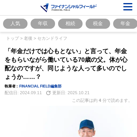
人気
年収
相続
税金
年金
トップ
>
老後
>
セカンドライフ
「年金だけでは心もとない」と言って、年金
をもらいながら働いている70歳の父。体が心
配なのですが、同じような人って多いのでし
ょうか……？
執筆者 :
FINANCIAL FIELD編集部
配信日:
2024.09.11
更新日:
2025.10.21
この記事は約
4
分で読めます。