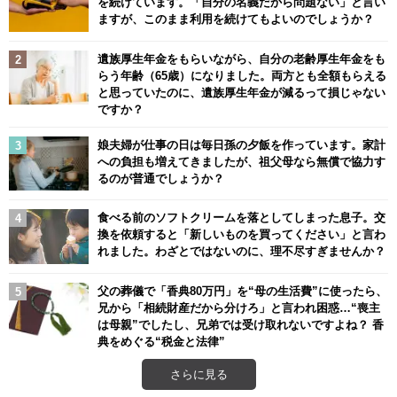
を続けています。「自分の名義だから問題ない」と言い
ますが、このまま利用を続けてもよいのでしょうか？
遺族厚生年金をもらいながら、自分の老齢厚生年金をも
らう年齢（65歳）になりました。両方とも全額もらえる
と思っていたのに、遺族厚生年金が減るって損じゃない
ですか？
娘夫婦が仕事の日は毎日孫の夕飯を作っています。家計
への負担も増えてきましたが、祖父母なら無償で協力す
るのが普通でしょうか？
食べる前のソフトクリームを落としてしまった息子。交
換を依頼すると「新しいものを買ってください」と言わ
れました。わざとではないのに、理不尽すぎませんか？
父の葬儀で「香典80万円」を“母の生活費”に使ったら、
兄から「相続財産だから分けろ」と言われ困惑…“喪主
は母親”でしたし、兄弟では受け取れないですよね？ 香
典をめぐる“税金と法律”
さらに見る