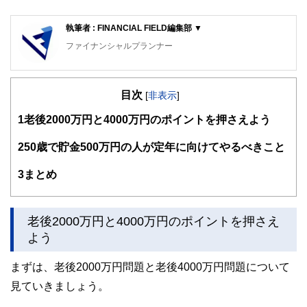
執筆者 : FINANCIAL FIELD編集部 ▼
ファイナンシャルプランナー
FinancialField編集部は、金融、経済に関する記事を、日々
の暮らしにどのような影響を与えるかという視点で、お金の
目次
知識がない方でも理解できるようわかりやすく発信していま
[
非表示
]
す。
1
老後2000万円と4000万円のポイントを押さえよう
編集部のメンバーは、ファイナンシャルプランナーの資格取
得者を中心に「お金や暮らし」に関する書籍・雑誌の編集経
2
50歳で貯金500万円の人が定年に向けてやるべきこと
験者で構成され、企画立案から記事掲載まですべての工程に
関わることで、読者目線のコンテンツを追求しています。
3
まとめ
FinancialFieldの特徴は、ファイナンシャルプランナー、弁
護士、税理士、宅地建物取引士、相続診断士、住宅ローンア
ドバイザー、DCプランナー、公認会計士、社会保険労務
老後2000万円と4000万円のポイントを押さえ
士、行政書士、投資アナリスト、キャリアコンサルタントな
よう
ど150名以上の有資格者を執筆者・監修者として迎え、むず
かしく感じられる年金や税金、相続、保険、ローンなどの話
をわかりやすく発信している点です。
まずは、老後2000万円問題と老後4000万円問題について
見ていきましょう。
このように編集経験豊富なメンバーと金融や経済に精通した
執筆者・監修者による執筆体制を築くことで、内容のわかり