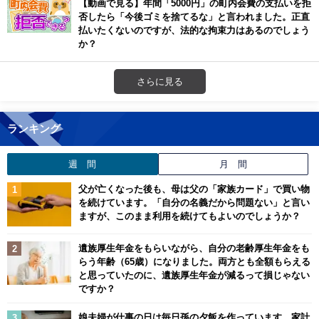
【動画で見る】年間「5000円」の町内会費の支払いを拒
否したら「今後ゴミを捨てるな」と言われました。正直
払いたくないのですが、法的な拘束力はあるのでしょう
か？
さらに見る
ランキング
週 間
月 間
父が亡くなった後も、母は父の「家族カード」で買い物
を続けています。「自分の名義だから問題ない」と言い
ますが、このまま利用を続けてもよいのでしょうか？
遺族厚生年金をもらいながら、自分の老齢厚生年金をも
らう年齢（65歳）になりました。両方とも全額もらえる
と思っていたのに、遺族厚生年金が減るって損じゃない
ですか？
娘夫婦が仕事の日は毎日孫の夕飯を作っています。家計