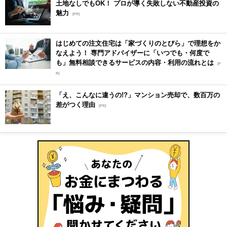
土地なしでもOK！ プロが導く失敗しない不動産投資の
魅力
[PR]
はじめての注文住宅は「家づくりのとびら」で理想をか
なえよう！ 専門アドバイザーに「いつでも・何度で
も」無料相談できるサービスの内容・利用の流れとは
[P
R]
「え、こんなに違うの!?」マンション売却で、数百万の
差がつく理由
[PR]