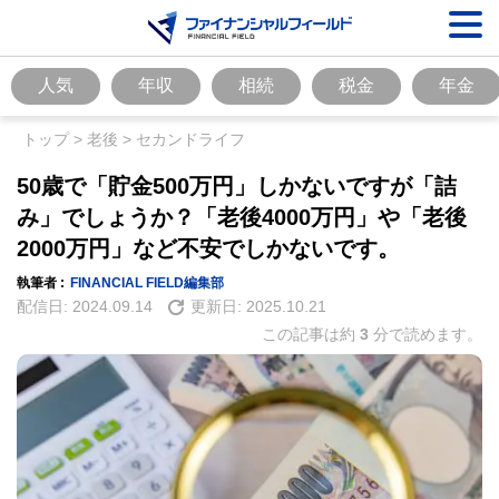
人気
年収
相続
税金
年金
トップ
>
老後
>
セカンドライフ
50歳で「貯金500万円」しかないですが「詰
み」でしょうか？「老後4000万円」や「老後
2000万円」など不安でしかないです。
執筆者 :
FINANCIAL FIELD編集部
配信日:
2024.09.14
更新日:
2025.10.21
この記事は約
3
分で読めます。