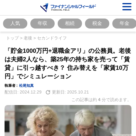
人気
年収
相続
税金
年金
トップ
>
老後
>
セカンドライフ
「貯金1000万円+退職金アリ」の公務員。老後
は夫婦2人なら、築25年の持ち家を売って「賃
貸」に引っ越すべき？ 住み替えを「家賃10万
円」でシミュレーション
執筆者 :
松尾知真
配信日:
2024.12.29
更新日:
2025.10.21
この記事は約
4
分で読めます。