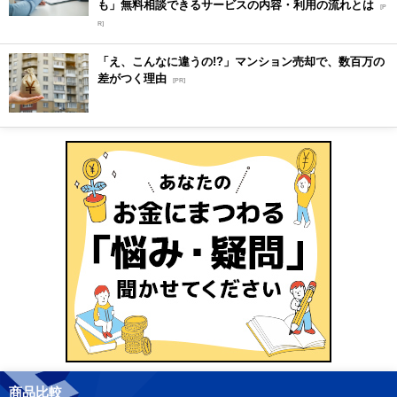
も」無料相談できるサービスの内容・利用の流れとは
[P
R]
「え、こんなに違うの!?」マンション売却で、数百万の
差がつく理由
[PR]
商品比較