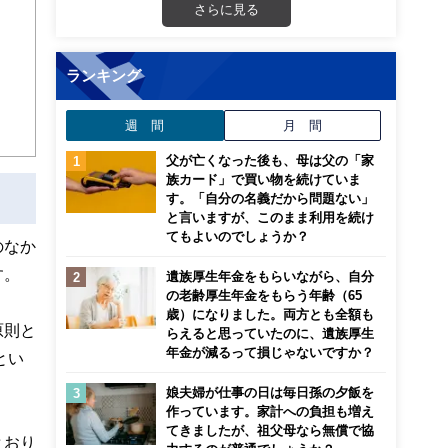
さらに見る
ランキング
週 間
月 間
父が亡くなった後も、母は父の「家
族カード」で買い物を続けていま
す。「自分の名義だから問題ない」
と言いますが、このまま利用を続け
てもよいのでしょうか？
のなか
す。
遺族厚生年金をもらいながら、自分
の老齢厚生年金をもらう年齢（65
歳）になりました。両方とも全額も
原則と
らえると思っていたのに、遺族厚生
年金が減るって損じゃないですか？
とい
娘夫婦が仕事の日は毎日孫の夕飯を
作っています。家計への負担も増え
てきましたが、祖父母なら無償で協
とおり