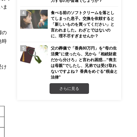
力するのが普通でしょうか？
いま
食べる前のソフトクリームを落とし
てしまった息子。交換を依頼すると
「新しいものを買ってください」と
言われました。わざとではないの
婦の
に、理不尽すぎませんか？
急時
父の葬儀で「香典80万円」を“母の生
活費”に使ったら、兄から「相続財産
だから分けろ」と言われ困惑…“喪主
は母親”でしたし、兄弟では受け取れ
受け
ないですよね？ 香典をめぐる“税金と
法律”
さらに見る