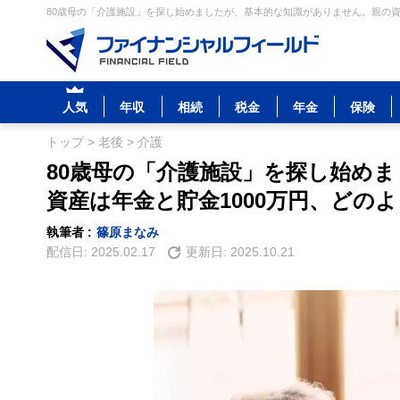
80歳母の「介護施設」を探し始めましたが、基本的な知識がありません。親の資産
人気
年収
相続
税金
年金
保険
トップ
>
老後
>
介護
80歳母の「介護施設」を探し始め
資産は年金と貯金1000万円、どの
執筆者 :
篠原まなみ
配信日:
2025.02.17
更新日:
2025.10.21