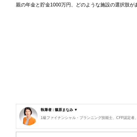
親の年金と貯金1000万円、どのような施設の選択肢が
執筆者 : 篠原まなみ ▼
1級ファイナンシャル・プランニング技能士、CFP認定
外資系証券会社、銀行で20年以上勤務。現在は、日本人
自身の親の介護、相続の経験を生かして分かりやすくアド