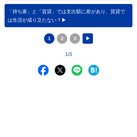
「持ち家」と「賃貸」では支出額に差があり、賃貸で
は生活が成り立たない？
1
2
3
▶
1/3