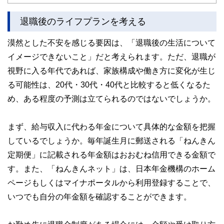
談、生活するの観点から学ぶ「お金の基礎知識」講座など開
催。
退職後のライフプランを考える
2人の男子（高3と小6）の母。品川区在住
ゆめプランニング笑顔相続･FP事務所 代表
https://fp-yu
漠然とした不安を感じる要因は、「退職後の生活について
meplan.com/
イメージできないこと」だと考えられます。ただ、退職が
視野に入る年代であれば、家族構成や働き方に変化が生じ
る可能性は、20代・30代・40代と比較すると低くなるた
め、ある程度の予測は立てられるのではないでしょうか。
まず、給与収入に代わる年金について具体的な金額を把握
しているでしょうか。毎年誕生月に郵送される「ねんきん
定期便」に記載される年金額はおおむね信用できる金額で
す。また、「ねんきんネット」は、日本年金機構のホーム
ページもしくはマイナポータルから利用登録することで、
いつでも自分の年金額を確認することができます。