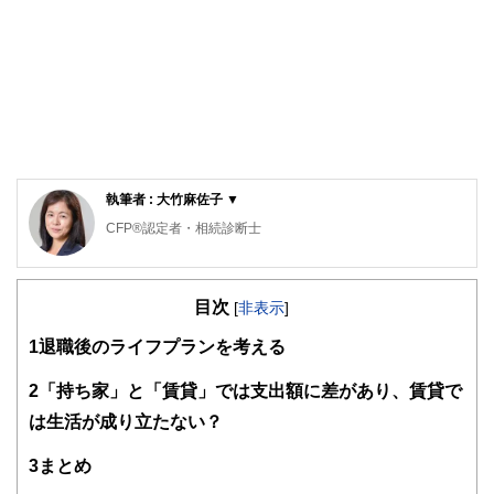
執筆者 : 大竹麻佐子 ▼
CFP®認定者・相続診断士
ゆめプランニング笑顔相続･FP事務所 代表
目次
証券会社、銀行、保険会社など金融機関での業務を経て現在
[
非表示
]
に至る。家計管理に役立つのでは、との思いからAFP取得
1
退職後のライフプランを考える
（2000年）、日本FP協会東京支部主催地域イベントへの参
加をきっかけにFP活動開始（2011年）、日本FP協会 「くら
しとお金のFP相談室」相談員（2016年）。
2
「持ち家」と「賃貸」では支出額に差があり、賃貸で
は生活が成り立たない？
「目の前にいるその人が、より豊かに、よりよくなるため
に、今できること」を考え、サポートし続ける。
3
まとめ
従業員向け「50代からのライフデザイン」セミナーや個人相