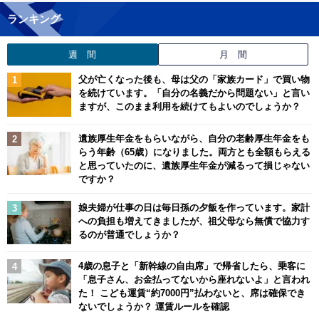
ランキング
週 間
月 間
父が亡くなった後も、母は父の「家族カード」で買い物
を続けています。「自分の名義だから問題ない」と言い
ますが、このまま利用を続けてもよいのでしょうか？
遺族厚生年金をもらいながら、自分の老齢厚生年金をも
らう年齢（65歳）になりました。両方とも全額もらえる
と思っていたのに、遺族厚生年金が減るって損じゃない
ですか？
娘夫婦が仕事の日は毎日孫の夕飯を作っています。家計
への負担も増えてきましたが、祖父母なら無償で協力す
るのが普通でしょうか？
4歳の息子と「新幹線の自由席」で帰省したら、乗客に
「息子さん、お金払ってないから座れないよ」と言われ
た！ こども運賃“約7000円”払わないと、席は確保でき
ないでしょうか？ 運賃ルールを確認