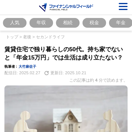
人気
年収
相続
税金
年金
トップ
>
老後
>
セカンドライフ
賃貸住宅で独り暮らしの50代。持ち家でない
と「年金15万円」では生活は成り立たない？
執筆者 :
大竹麻佐子
配信日:
2025.02.27
更新日:
2025.10.21
この記事は約
4
分で読めます。