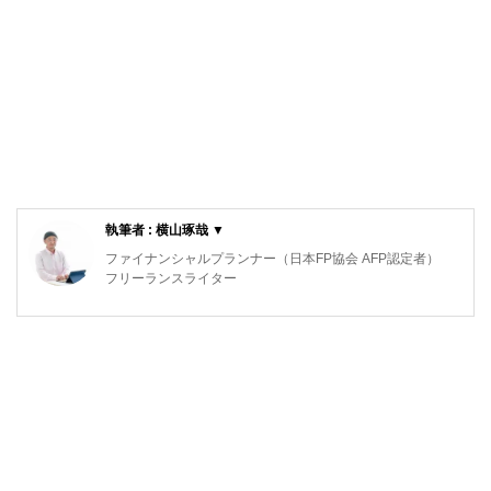
執筆者 : 横山琢哉 ▼
ファイナンシャルプランナー（日本FP協会 AFP認定者）
フリーランスライター
保険を得意ジャンルとするFP・フリーライター。
代理店時代、医療保険不要論に悩まされた結果、1本も保険
を売らずに1年で辞めた経験を持つ。
FPとして、中立公正な立場から保険選びをサポートしてい
ます。