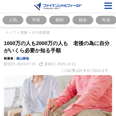
人気
年収
相続
税金
年金
トップ
>
老後
>
その他老後
1000万の人も2000万の人も 老後の為に自分
がいくら必要か知る手順
執筆者 :
横山琢哉
配信日:
2019.07.19
更新日:
2025.10.21
この記事は約
4
分で読めます。