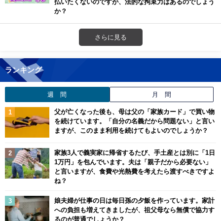
払いたくないのですが、法的な拘束力はあるのでしょう
か？
さらに見る
ランキング
週 間
月 間
父が亡くなった後も、母は父の「家族カード」で買い物
を続けています。「自分の名義だから問題ない」と言い
ますが、このまま利用を続けてもよいのでしょうか？
家族3人で義実家に帰省するたび、手土産とは別に「1日
1万円」を包んでいます。夫は「親子だから必要ない」
と言いますが、食費や光熱費を考えたら渡すべきですよ
ね？
娘夫婦が仕事の日は毎日孫の夕飯を作っています。家計
への負担も増えてきましたが、祖父母なら無償で協力す
るのが普通でしょうか？