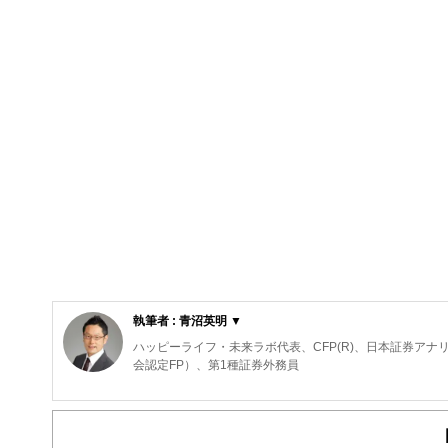
執筆者 : 青沼英明 ▼
ハッピーライフ・未来ラボ代表、CFP(R)、日本証券ア
会認定FP）、第1種証券外務員
国内外の証券会社で証券アナリスト業務に従事。2012年
券仲介業、不動産・老人ホーム紹介業等を兼業。