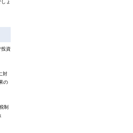
でしょ
で投資
に対
果の
税制
ょ