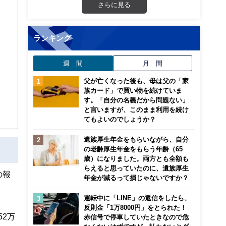
さらに見る
ランキング
週 間
月 間
父が亡くなった後も、母は父の「家
族カード」で買い物を続けていま
す。「自分の名義だから問題ない」
と言いますが、このまま利用を続け
てもよいのでしょうか？
遺族厚生年金をもらいながら、自分
の老齢厚生年金をもらう年齢（65
歳）になりました。両方とも全額も
らえると思っていたのに、遺族厚生
の報
年金が減るって損じゃないですか？
運転中に「LINE」の返信をしたら、
反則金「1万8000円」をとられた！
52万
赤信号で停車していたときなので危