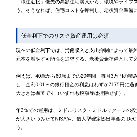
「職住近接」優先の高額住宅購入から、環境やライフ
う。そうなれば、住宅コストを抑制し、老後資金準備
低金利下でのリスク資産運用は必須
現在の低金利下では、労働収入と支出抑制によって最
元本を増やす可能性を追求する、老後資金準備として
例えば、40歳から60歳までの20年間、毎月3万円の積み立
し、金利0.01％の銀行預金の利息はわずか7175円に
大きさは顕著です（いずれも税額等は控除せず）。
年3％での運用は、ミドルリスク・ミドルリターンの
が大きいつみたてNISAや、個人型確定拠出年金のiD
う。