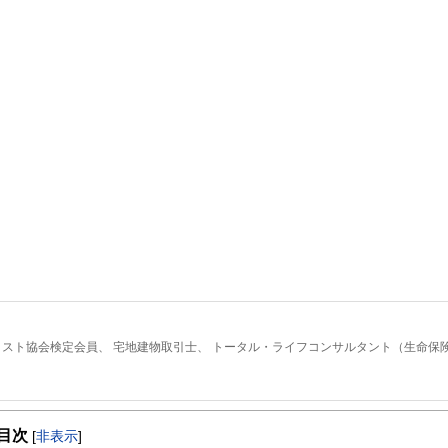
ナリスト協会検定会員、 宅地建物取引士、 トータル・ライフコンサルタント（生命保
3月より、資産運用・財産管理コンサルティング・サービスのほか、生命保険代理店
目次
[
非表示
]