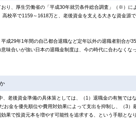
おり、厚生労働省の「平成30年就労条件総合調査」（※）に
高校卒で1159～1618万と、老後資金を支える大きな資金源
成29年1年間の自己都合退職など定年以外の退職者割合が35.
の意味合いが強い日本の退職金制度は、今の時代に合わなくな
か
る中、老後資金準備の具体策としては、（1）退職金の有無では
だお金を優先順位や費用対効果によって支出を抑制し、（3）
利効果で投資元本を増やす可能性を追求する、という手順とな