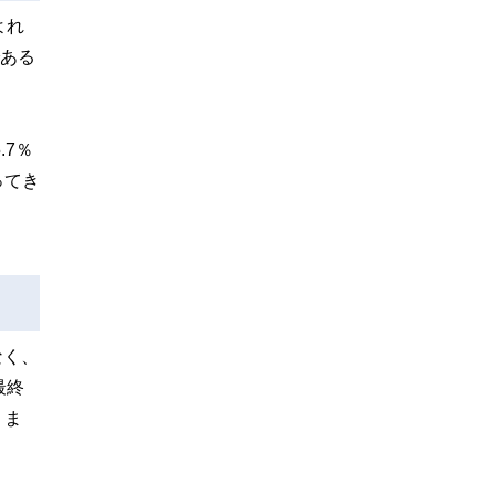
よれ
である
7％
ってき
なく、
最終
りま