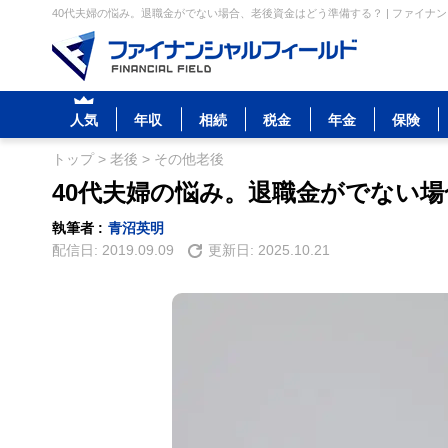
40代夫婦の悩み。退職金がでない場合、老後資金はどう準備する？ | ファイナ
人気
年収
相続
税金
年金
保険
トップ
>
老後
>
その他老後
40代夫婦の悩み。退職金がでない
執筆者 :
青沼英明
配信日:
2019.09.09
更新日:
2025.10.21