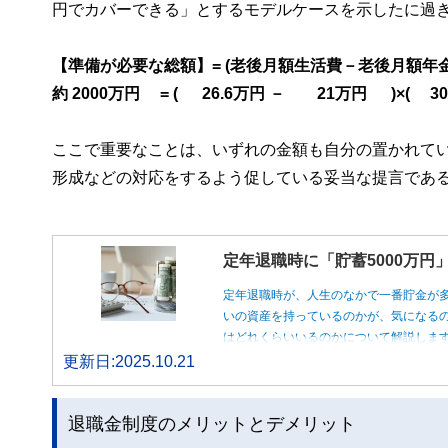
円でカバーできる」とするモデルケースを示したに過
【準備が必要な総額】= (老後月額生活費－老後月額年金)
約 2000万円 = ( 26.6万円 － 21万円 )×( 30
ここで重要なことは、いずれの金額も自分の置かれて
形成などの対応をするよう促している妥当な提言であ
定年退職時に「貯蓄5000万
定年退職時が、人生のなかで一番貯金が
いの資産を持っているのかが、気になるの
はどれくらいいるのかについて解説しま
更新日:2025.10.21
退職金制度のメリットとデメリット