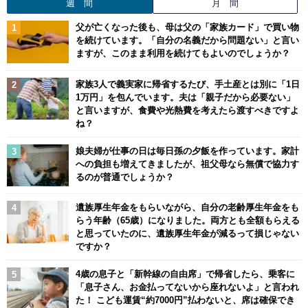
週 間
月 間
父が亡くなった後も、母は父の「家族カード」で買い物
を続けています。「自分の名義だから問題ない」と言い
ますが、このまま利用を続けてもよいのでしょうか？
家族3人で義実家に帰省するたび、手土産とは別に「1日
1万円」を包んでいます。夫は「親子だから必要ない」
と言いますが、食費や光熱費を考えたら渡すべきですよ
ね？
娘夫婦が仕事の日は毎日孫の夕飯を作っています。家計
への負担も増えてきましたが、祖父母なら無償で協力す
るのが普通でしょうか？
遺族厚生年金をもらいながら、自分の老齢厚生年金をも
らう年齢（65歳）になりました。両方とも全額もらえる
と思っていたのに、遺族厚生年金が減るって損じゃない
ですか？
4歳の息子と「新幹線の自由席」で帰省したら、乗客に
「息子さん、お金払ってないから座れないよ」と言われ
た！ こども運賃“約7000円”払わないと、席は確保でき