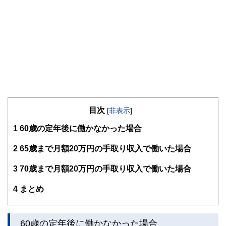
たが、お金の知識のなさに漠然とした不安を感じたことか
ら、CFP(R)資格を取得。
現在、終活・介護・高齢期の生活資金の準備や使い方のテー
マを中心に、個別相談、セミナー講師、執筆などで活動中。
https://nakada-fp.com/
目次
[
非表示
]
1
60歳の定年後に働かなかった場合
2
65歳まで月額20万円の手取り収入で働いた場合
3
70歳まで月額20万円の手取り収入で働いた場合
4
まとめ
60歳の定年後に働かなかった場合