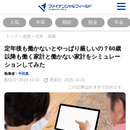
人気
年収
相続
税金
年金
トップ
>
老後
>
定年・退職
定年後も働かないとやっぱり厳しいの？60歳
以降も働く家計と働かない家計をシミュレー
ションしてみた
執筆者 :
中田真
配信日:
2019.12.01
更新日:
2025.10.21
この記事は約
3
分で読めます。