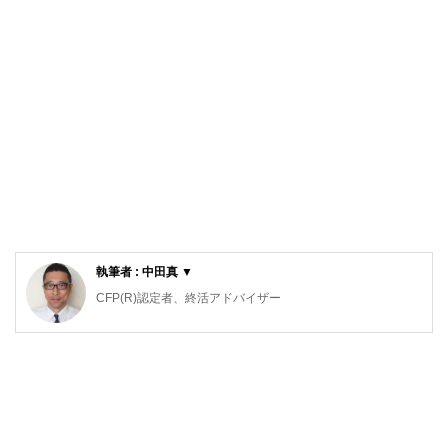
執筆者 : 中田真 ▼
CFP(R)認定者、終活アドバイザー
中田FP事務所 代表
NPO法人ら・し・さ 正会員
株式会社ユーキャン ファイナンシャルプランナー(FP)講座
講師
給与明細は「手取り額しか見ない」普通のサラリーマンだっ