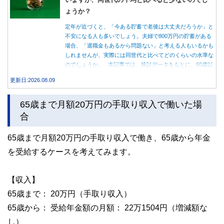
ょうか？
定年が近づくと、「今ある貯蓄で老後は大丈夫だろうか」と
不安になる人も多いでしょう。夫婦で800万円の貯蓄がある
場合、「退職金もあるから問題ない」と考える人もいるかも
しれませんが、実際には同世代と比べてどのくらいの水準な
のでしょうか。 本記事では、統計データをもとに、60歳以
上世帯の平均的な貯蓄額や老後の家計収支を紹介しながら、
更新日:2026.08.09
貯蓄800万円で老後を迎える場合に確認しておきたいポイン
トを解説します。
65歳まで月額20万円の手取り収入で働いた場
合
65歳まで月額20万円の手取り収入で働き、65歳から年金
を受給するケースを考えてみます。
【収入】
65歳まで： 20万円（手取り収入）
65歳から： 受給年金額の月額： 22万1504円（増減額な
し）