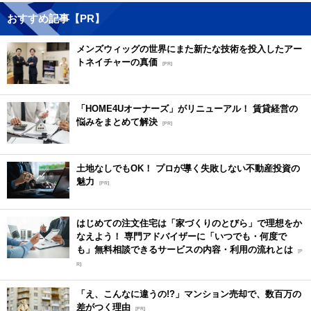
おすすめ記事【PR】
メンズウィッグの世界にまた新たな技術を投入したアー
トネイチャーの真価
[PR]
「HOME4Uオーナーズ」がリニューアル！ 賃貸経営の
悩みをまとめて解決
[PR]
土地なしでもOK！ プロが導く失敗しない不動産投資の
魅力
[PR]
はじめての注文住宅は「家づくりのとびら」で理想をか
なえよう！ 専門アドバイザーに「いつでも・何度で
も」無料相談できるサービスの内容・利用の流れとは
[P
R]
「え、こんなに違うの!?」マンション売却で、数百万の
差がつく理由
[PR]