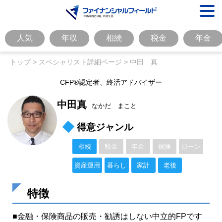
人気
年収
相続
税金
年金
トップ
>
スペシャリスト詳細ページ
>
中田 真
CFP®認定者、終活アドバイザー
中田真
なかだ まこと
得意ジャンル
相続
税金
年金
保険
ローン
資産運用
暮らし
家計
老後
特徴
■金融・保険商品の販売・勧誘はしない中立的FPです