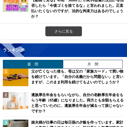
【動画で見る】年間「5000円」の町内会費の支払いを拒
否したら「今後ゴミを捨てるな」と言われました。正直
払いたくないのですが、法的な拘束力はあるのでしょう
か？
さらに見る
ランキング
週 間
月 間
父が亡くなった後も、母は父の「家族カード」で買い物
を続けています。「自分の名義だから問題ない」と言い
ますが、このまま利用を続けてもよいのでしょうか？
遺族厚生年金をもらいながら、自分の老齢厚生年金をも
らう年齢（65歳）になりました。両方とも全額もらえる
と思っていたのに、遺族厚生年金が減るって損じゃない
ですか？
娘夫婦が仕事の日は毎日孫の夕飯を作っています。家計