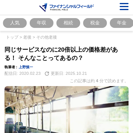
人気
年収
相続
税金
年金
トップ
>
老後
>
その他老後
同じサービスなのに20倍以上の価格差があ
る！ そんなことってあるの？
執筆者 :
上野慎一
配信日:
2020.02.23
更新日:
2025.10.21
この記事は約
4
分で読めます。