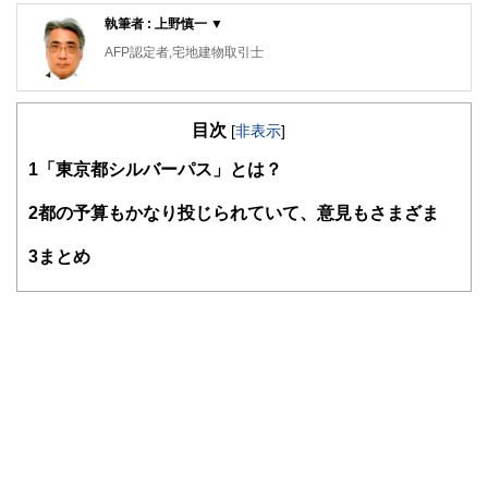
執筆者 : 上野慎一 ▼
AFP認定者,宅地建物取引士
不動産コンサルティングマスター,再開発プランナー
横浜市出身。1981年早稲田大学政治経済学部卒業後、大手
目次
不動産会社に勤務。2015年早期退職。自身の経験をベース
[
非表示
]
にしながら、資産運用・リタイアメント・セカンドライフな
1
「東京都シルバーパス」とは？
どのテーマに取り組んでいます。「人生は片道きっぷの旅の
ようなもの」をモットーに、折々に出掛けるお城巡りや居酒
屋巡りの旅が楽しみです。
2
都の予算もかなり投じられていて、意見もさまざま
3
まとめ