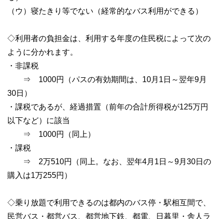
（ウ）寝たきり等でない（経常的なバス利用ができる）
◇利用者の負担金は、利用する年度の住民税によって次の
ように分かれます。
・非課税
⇒ 1000円（パスの有効期間は、10月1日～翌年9月
30日）
・課税であるが、経過措置（前年の合計所得税が125万円
以下など）に該当
⇒ 1000円（同上）
・課税
⇒ 2万510円（同上。なお、翌年4月1日～9月30日の
購入は1万255円）
◇乗り放題で利用できるのは都内のバス停・駅相互間で、
民営バス・都営バス、都営地下鉄、都電、日暮里・舎人ラ