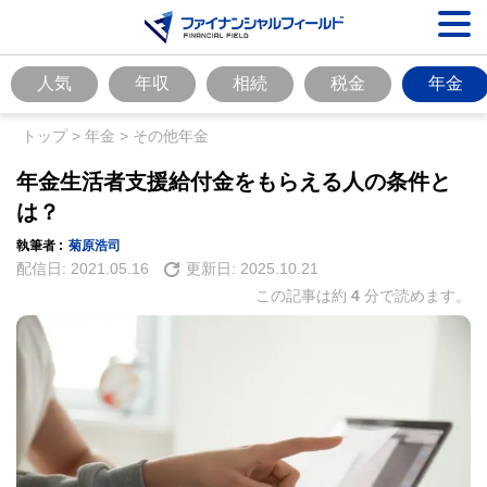
人気
年収
相続
税金
年金
トップ
>
年金
>
その他年金
年金生活者支援給付金をもらえる人の条件と
は？
執筆者 :
菊原浩司
配信日:
2021.05.16
更新日:
2025.10.21
この記事は約
4
分で読めます。