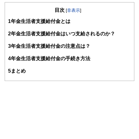
者、第一種証券外務員、ビジネス法務リーダー、ビジネス会
目次
計検定2級
[
非表示
]
製造業の品質・コスト・納期管理業務を経験し、Plan（計
1
年金生活者支援給付金とは
画）→ Do（実行）→ Check（評価）→ Act（改善）のPDCA
サイクルを重視したコンサルタント業務を行っています。
特に人生で最も高額な買い物である不動産と各種保険は人生
2
年金生活者支援給付金はいつ支給されるのか？
の資金計画に大きな影響を与えます。
資金計画やリスク管理の乱れは最終的に老後貧困・老後破た
3
年金生活者支援給付金の注意点は？
んとして表れます。
独立系ファイナンシャルプランナーとして顧客利益を最優先
4
年金生活者支援給付金の手続き方法
し、資金計画改善のお手伝いをしていきます。
5
まとめ
http://conserve-investment.livedoor.biz/