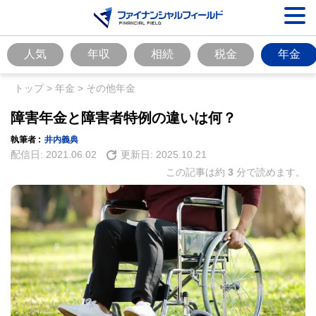
人気
年収
相続
税金
年金
トップ
>
年金
>
その他年金
障害年金と障害者特例の違いは何？
執筆者 :
井内義典
配信日:
2021.06.02
更新日:
2025.10.21
この記事は約
3
分で読めます。