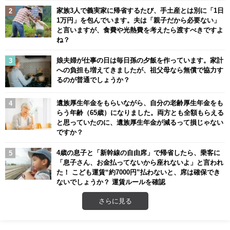
家族3人で義実家に帰省するたび、手土産とは別に「1日
1万円」を包んでいます。夫は「親子だから必要ない」
と言いますが、食費や光熱費を考えたら渡すべきですよ
ね？
娘夫婦が仕事の日は毎日孫の夕飯を作っています。家計
への負担も増えてきましたが、祖父母なら無償で協力す
るのが普通でしょうか？
遺族厚生年金をもらいながら、自分の老齢厚生年金をも
らう年齢（65歳）になりました。両方とも全額もらえる
と思っていたのに、遺族厚生年金が減るって損じゃない
ですか？
4歳の息子と「新幹線の自由席」で帰省したら、乗客に
「息子さん、お金払ってないから座れないよ」と言われ
た！ こども運賃“約7000円”払わないと、席は確保でき
ないでしょうか？ 運賃ルールを確認
さらに見る