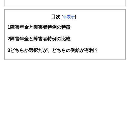
専門は公的年金で、活動拠点は横浜。これまで公的年金につ
いてのFP個別相談、金融機関での相談などに従事してきた
目次
ほか、社労士向け・FP向け・地方自治体職員向けの教育研
[
非表示
]
修や、専門誌等での執筆も行ってきています。
1
障害年金と障害者特例の特徴
日本年金学会会員、㈱服部年金企画講師、ＦＰ相談ねっと認
定ＦＰ（
https://fpsdn.net/fp/yinouchi/
）。
2
障害年金と障害者特例の比較
3
どちらか選択だが、どちらの受給が有利？