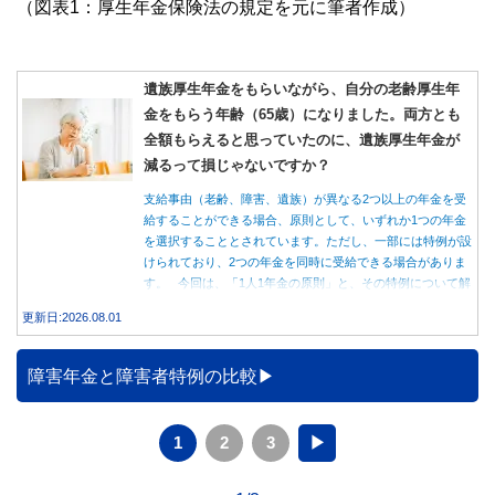
（図表1：厚生年金保険法の規定を元に筆者作成）
遺族厚生年金をもらいながら、自分の老齢厚生年
金をもらう年齢（65歳）になりました。両方とも
全額もらえると思っていたのに、遺族厚生年金が
減るって損じゃないですか？
支給事由（老齢、障害、遺族）が異なる2つ以上の年金を受
給することができる場合、原則として、いずれか1つの年金
を選択することとされています。ただし、一部には特例が設
けられており、2つの年金を同時に受給できる場合がありま
す。 今回は、「1人1年金の原則」と、その特例について解
説します。
更新日:2026.08.01
障害年金と障害者特例の比較
1
2
3
▶