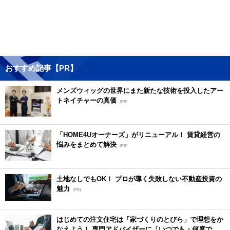
おすすめ記事【PR】
メンズウィッグの世界にまた新たな技術を投入したアー
トネイチャーの真価
[PR]
「HOME4Uオーナーズ」がリニューアル！ 賃貸経営の
悩みをまとめて解決
[PR]
土地なしでもOK！ プロが導く失敗しない不動産投資の
魅力
[PR]
はじめての注文住宅は「家づくりのとびら」で理想をか
なえよう！ 専門アドバイザーに「いつでも・何度で