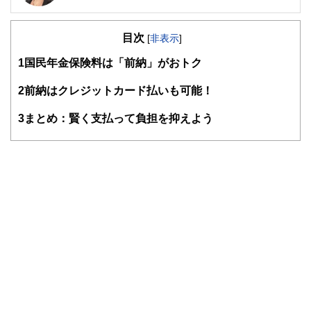
自身が過去に「貧困女子」状態でつらい思いをしたことか
ら、お金について猛勉強。銀行・保険・不動産などお金にま
目次
つわる業界での勤務を経て、独立。
[
非表示
]
過去の自分のような、お金や仕事で悩みを抱えつつ毎日がん
1
国民年金保険料は「前納」がおトク
ばる人の良き相談相手となれるよう日々邁進中。むずかしい
と思われて避けられがち、でも大切なお金の話を、ゆるくほ
2
前納はクレジットカード払いも可能！
ぐしてお伝えする仕事をしています。平成元年生まれの大阪
人。
3
まとめ：賢く支払って負担を抑えよう
https://babaeri.com/