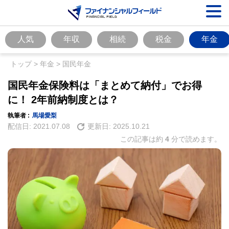
人気
年収
相続
税金
年金
トップ
>
年金
>
国民年金
国民年金保険料は「まとめて納付」でお得
に！ 2年前納制度とは？
執筆者 :
馬場愛梨
配信日:
2021.07.08
更新日:
2025.10.21
この記事は約
4
分で読めます。