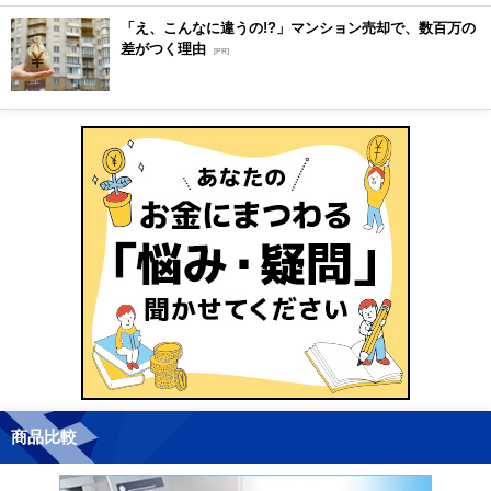
「え、こんなに違うの!?」マンション売却で、数百万の
差がつく理由
[PR]
商品比較