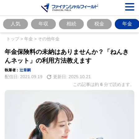
人気
年収
相続
税金
年金
トップ
>
年金
>
その他年金
年金保険料の未納はありませんか？「ねんき
んネット」の利用方法教えます
執筆者 :
辻章嗣
配信日:
2021.09.19
更新日:
2025.10.21
この記事は約
6
分で読めます。