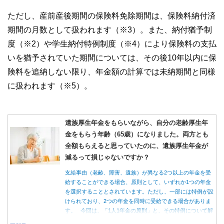
ただし、産前産後期間の保険料免除期間は、保険料納付済
期間の月数として扱われます（※3）。また、納付猶予制
度（※2）や学生納付特例制度（※4）により保険料の支払
いを猶予されていた期間については、その後10年以内に保
険料を追納しない限り、年金額の計算では未納期間と同様
に扱われます（※5）。
遺族厚生年金をもらいながら、自分の老齢厚生年
金をもらう年齢（65歳）になりました。両方とも
全額もらえると思っていたのに、遺族厚生年金が
減るって損じゃないですか？
支給事由（老齢、障害、遺族）が異なる2つ以上の年金を受
給することができる場合、原則として、いずれか1つの年金
を選択することとされています。ただし、一部には特例が設
けられており、2つの年金を同時に受給できる場合がありま
す。 今回は、「1人1年金の原則」と、その特例について解
説します。