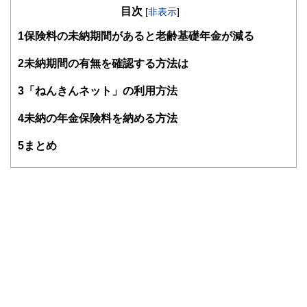
目次
ライフプラン・セミナー、社会保険労務士法人で介護離職防
[
非表示
]
止セミナー等の講師を担当。現在は、独立系FP事務所「ウ
1
保険料の未納期間があると老齢基礎年金が減る
ィングFP相談室」を開業し、「あなたの夢を実現し不安を
軽減するための資金計画や家計の見直しをお手伝いする家計
のホームドクター(R)」をモットーに個別相談やセミナー講
2
未納期間の有無を確認する方法は
師を務めている。
https://www.wing-fp.com/
3
「ねんきんネット」の利用方法
4
未納の年金保険料を納める方法
5
まとめ