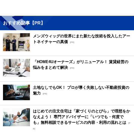
おすすめ記事【PR】
メンズウィッグの世界にまた新たな技術を投入したアー
トネイチャーの真価
[PR]
「HOME4Uオーナーズ」がリニューアル！ 賃貸経営の
悩みをまとめて解決
[PR]
土地なしでもOK！ プロが導く失敗しない不動産投資の
魅力
[PR]
はじめての注文住宅は「家づくりのとびら」で理想をか
なえよう！ 専門アドバイザーに「いつでも・何度で
も」無料相談できるサービスの内容・利用の流れとは
[P
R]