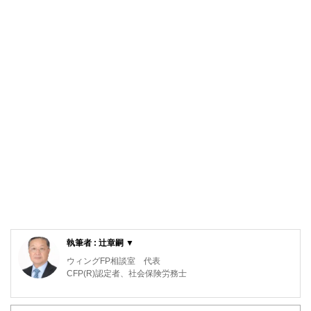
執筆者 : 辻章嗣 ▼
ウィングFP相談室 代表
CFP(R)認定者、社会保険労務士
元航空自衛隊の戦闘機パイロット。在職中にCFP(R)、社会
保険労務士の資格を取得。退官後は、保険会社で防衛省向け