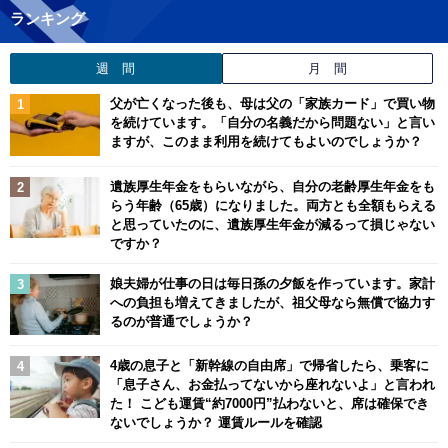
ランキング
週 間
月 間
父が亡くなった後も、母は父の「家族カード」で買い物
を続けています。「自分の名義だから問題ない」と言い
ますが、このまま利用を続けてもよいのでしょうか？
遺族厚生年金をもらいながら、自分の老齢厚生年金をも
らう年齢（65歳）になりました。両方とも全額もらえる
と思っていたのに、遺族厚生年金が減るって損じゃない
ですか？
娘夫婦が仕事の日は毎日孫の夕飯を作っています。家計
への負担も増えてきましたが、祖父母なら無償で協力す
るのが普通でしょうか？
4歳の息子と「新幹線の自由席」で帰省したら、乗客に
「息子さん、お金払ってないから座れないよ」と言われ
た！ こども運賃“約7000円”払わないと、席は確保でき
ないでしょうか？ 運賃ルールを確認