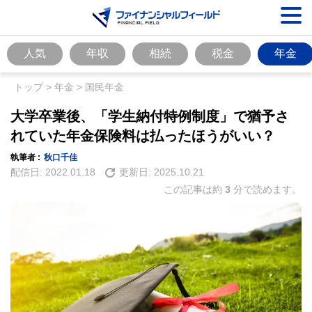
人気
年収
相続
税金
年金
トップ
>
年金
>
国民年金
大学卒業後、「学生納付特例制度」で猶予さ
れていた年金保険料は払ったほうがいい？
執筆者 :
秋口千佳
配信日:
2022.01.18
更新日:
2025.10.21
この記事は約
3
分で読めます。