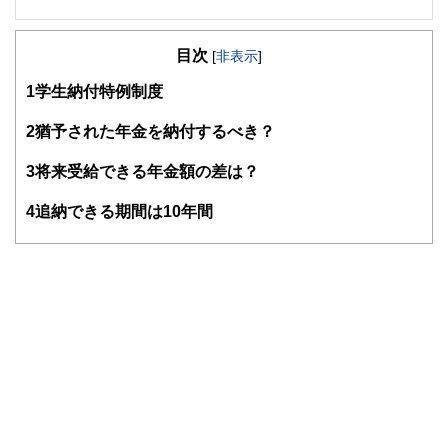
目次
[
非表示
]
1
学生納付特例制度
2
猶予された年金を納付するべき？
3
将来受給できる年金額の差は？
4
追納できる期間は10年間