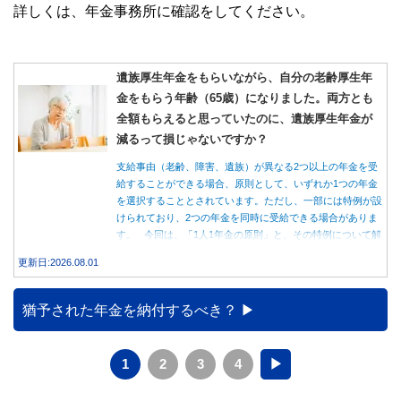
詳しくは、年金事務所に確認をしてください。
遺族厚生年金をもらいながら、自分の老齢厚生年
金をもらう年齢（65歳）になりました。両方とも
全額もらえると思っていたのに、遺族厚生年金が
減るって損じゃないですか？
支給事由（老齢、障害、遺族）が異なる2つ以上の年金を受
給することができる場合、原則として、いずれか1つの年金
を選択することとされています。ただし、一部には特例が設
けられており、2つの年金を同時に受給できる場合がありま
す。 今回は、「1人1年金の原則」と、その特例について解
説します。
更新日:2026.08.01
猶予された年金を納付するべき？
1
2
3
4
▶