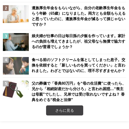
遺族厚生年金をもらいながら、自分の老齢厚生年金をも
らう年齢（65歳）になりました。両方とも全額もらえる
と思っていたのに、遺族厚生年金が減るって損じゃない
ですか？
娘夫婦が仕事の日は毎日孫の夕飯を作っています。家計
への負担も増えてきましたが、祖父母なら無償で協力す
るのが普通でしょうか？
食べる前のソフトクリームを落としてしまった息子。交
換を依頼すると「新しいものを買ってください」と言わ
れました。わざとではないのに、理不尽すぎませんか？
父の葬儀で「香典80万円」を“母の生活費”に使ったら、
兄から「相続財産だから分けろ」と言われ困惑…“喪主
は母親”でしたし、兄弟では受け取れないですよね？ 香
典をめぐる“税金と法律”
さらに見る