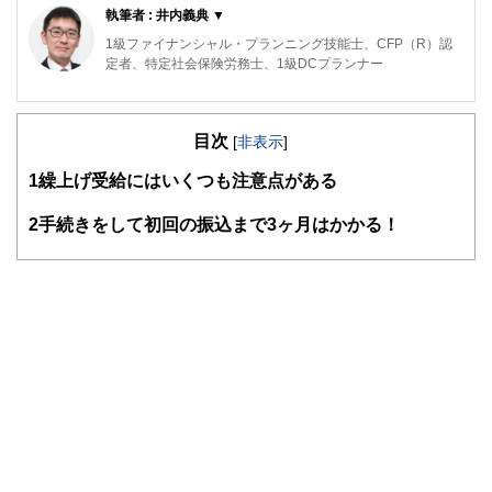
執筆者 : 井内義典 ▼
1級ファイナンシャル・プランニング技能士、CFP（R）認
定者、特定社会保険労務士、1級DCプランナー
専門は公的年金で、活動拠点は横浜。これまで公的年金につ
いてのFP個別相談、金融機関での相談などに従事してきた
目次
ほか、社労士向け・FP向け・地方自治体職員向けの教育研
[
非表示
]
修や、専門誌等での執筆も行ってきています。
1
繰上げ受給にはいくつも注意点がある
日本年金学会会員、㈱服部年金企画講師、ＦＰ相談ねっと認
定ＦＰ（
https://fpsdn.net/fp/yinouchi/
）。
2
手続きをして初回の振込まで3ヶ月はかかる！