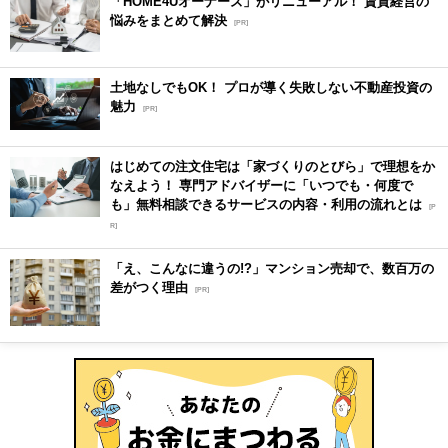
「HOME4Uオーナーズ」がリニューアル！ 賃貸経営の
悩みをまとめて解決
[PR]
土地なしでもOK！ プロが導く失敗しない不動産投資の
魅力
[PR]
はじめての注文住宅は「家づくりのとびら」で理想をか
なえよう！ 専門アドバイザーに「いつでも・何度で
も」無料相談できるサービスの内容・利用の流れとは
[P
R]
「え、こんなに違うの!?」マンション売却で、数百万の
差がつく理由
[PR]