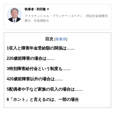
執筆者 : 和田隆 ▼
ファイナンシャル・プランナー（ＡＦＰ）、特定社会保険労
務士、社会福祉士
新聞社を定年退職後、社会保険労務士事務所「かもめ社労士
事務所」を開業しました。障害年金の請求支援を中心に取り
目次
組んでいます。ＮＰＯ法人障害年金支援ネットワーク会員で
[
非表示
]
す。
1
収入と障害年金受給額の関係は……
ホームページ
「すぐわかる！ 障害年金のもらい方」
2
20歳前障害の場合は……
「ルールブックで快適職場」
3
特別障害給付金という制度も……
4
20歳前障害以外の場合は……
5
配偶者や子など家族の収入の場合は……
6
「ホント」と言えるのは、一部の場合