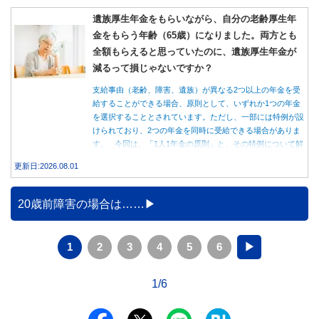
遺族厚生年金をもらいながら、自分の老齢厚生年
金をもらう年齢（65歳）になりました。両方とも
全額もらえると思っていたのに、遺族厚生年金が
減るって損じゃないですか？
支給事由（老齢、障害、遺族）が異なる2つ以上の年金を受
給することができる場合、原則として、いずれか1つの年金
を選択することとされています。ただし、一部には特例が設
けられており、2つの年金を同時に受給できる場合がありま
す。 今回は、「1人1年金の原則」と、その特例について解
説します。
更新日:2026.08.01
20歳前障害の場合は……
1
2
3
4
5
6
▶
1/6