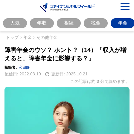
人気
年収
相続
税金
年金
トップ
>
年金
>
その他年金
障害年金のウソ？ ホント？（14）「収入が増
えると、障害年金に影響する？」
執筆者 :
和田隆
配信日:
2022.03.19
更新日:
2025.10.21
この記事は約
3
分で読めます。