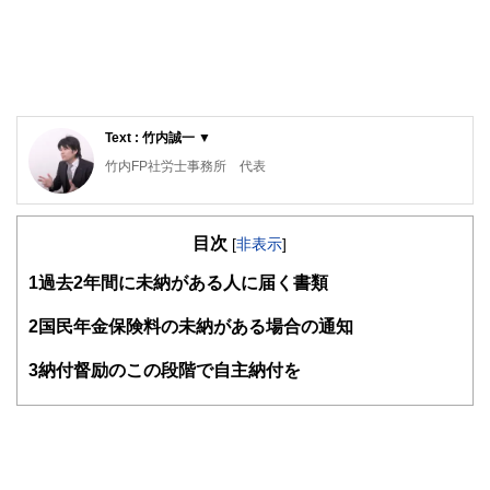
Text : 竹内誠一 ▼
竹内FP社労士事務所 代表
社会保険労務士、ファイナンシャルプランナー（AFP）
国家資格キャリアコンサルタント、DCプランナー2級、企業
目次
年金管理士、スカラシップアドバイザー、生管理士
[
非表示
]
社会保険庁・日本年金機構において２３年間、公務員・年金
1
過去2年間に未納がある人に届く書類
行政職に従事。退職後社労士・FP・キャリアコンサルタン
トとして、助成金を活用した中小企業の経営サポートや個人
のキャリア形成支援・ライフプランをサポート。
2
国民年金保険料の未納がある場合の通知
http://www.stakeuchi.com/
3
納付督励のこの段階で自主納付を