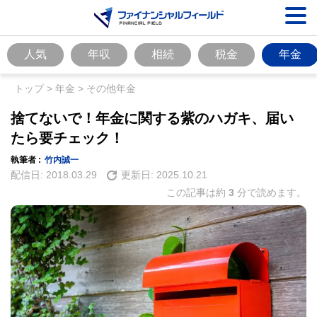
人気
年収
相続
税金
年金
トップ
>
年金
>
その他年金
捨てないで！年金に関する紫のハガキ、届い
たら要チェック！
執筆者 :
竹内誠一
配信日:
2018.03.29
更新日:
2025.10.21
この記事は約
3
分で読めます。