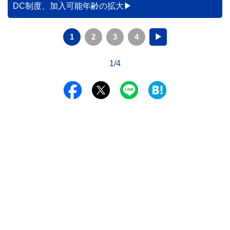
DC制度、加入可能年齢の拡大
1
2
3
4
▶
1/4