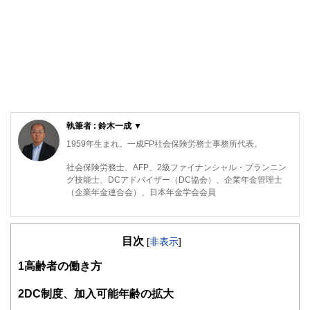
執筆者 : 鈴木一成 ▼
1959年生まれ。一成FP社会保険労務士事務所代表。
社会保険労務士、AFP、2級ファイナンシャル・プランニン
グ技能士、DCアドバイザー（DC協会）、企業年金管理士
（企業年金連合会）、日本年金学会会員
企業勤務時代も含め20年以上にわたり公的年金を中心とした
社会保険・DCをメインに、企業年金運営、ライフプランセ
目次
ミナー、年代別セミナー講師といった分野の業務に携わって
[
非表示
]
います。企業・NPO法人等での講師経験も多数あります。
1
高齢者の働き方
経験から得たものを付加価値として「顧客視点」でお伝えで
きます。「この人に出会えて良かった」と思っていただける
2
DC制度、加入可能年齢の拡大
仕事をします。