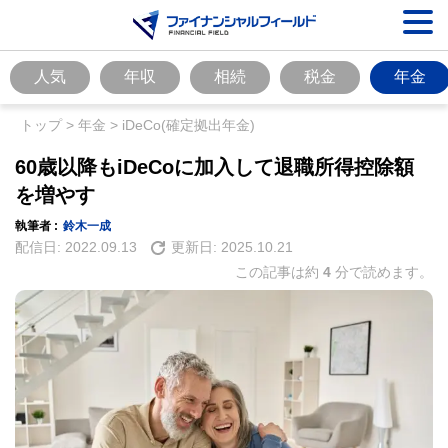
人気
年収
相続
税金
年金
トップ
>
年金
>
iDeCo(確定拠出年金)
60歳以降もiDeCoに加入して退職所得控除額
を増やす
執筆者 :
鈴木一成
配信日:
2022.09.13
更新日:
2025.10.21
この記事は約
4
分で読めます。