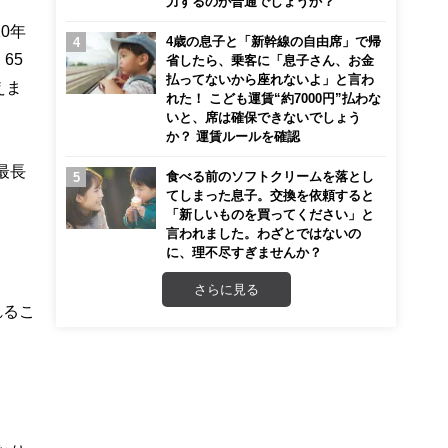
力するのが普通でしょうか？
0年
4歳の息子と「新幹線の自由席」で帰
65
省したら、乗客に「息子さん、お金
払ってないから座れないよ」と言わ
えま
れた！ こども運賃“約7000円”払わな
いと、席は確保できないでしょう
か？ 運賃ルールを確認
最長
食べる前のソフトクリームを落とし
てしまった息子。交換を依頼すると
「新しいものを買ってください」と
言われました。わざとではないの
に、理不尽すぎませんか？
さらに見る
れるこ