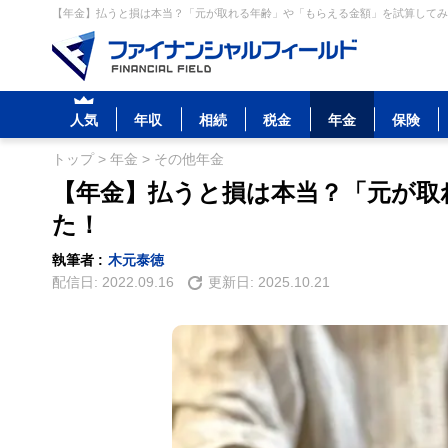
【年金】払うと損は本当？「元が取れる年齢」や「もらえる金額」を試算してみた
人気
年収
相続
税金
年金
保険
トップ
>
年金
>
その他年金
【年金】払うと損は本当？「元が取
た！
執筆者 :
木元泰徳
配信日:
2022.09.16
更新日:
2025.10.21