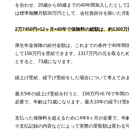
を合わせ、20歳から60歳までの40年間加入したと
は標準報酬月額30万円として、会社負担分を除いた月額
2万7450円×12ヶ月×40年で保険料の総額は、約130
厚生年金保険の給付金額は、これまでの条件で40年間
して156万円を受給できます。1317万円の元を取る
とすると、73歳になります。
繰上げ受給、繰下げ受給をした場合について考えてみ
最大5年の繰上げ受給を行うと、156万円×0.76で年
必要で、年齢は71歳になります。最大10年の繰下げ受給を
支払った保険料を超えるために4年6ヶ月が必要で、年齢
※支払記録の内容などによって実際の受取額は変わる