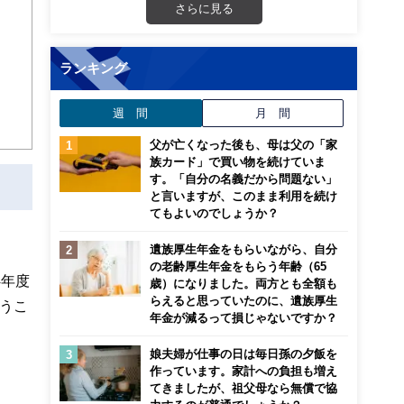
さらに見る
ランキング
週 間
月 間
父が亡くなった後も、母は父の「家
族カード」で買い物を続けていま
す。「自分の名義だから問題ない」
と言いますが、このまま利用を続け
てもよいのでしょうか？
遺族厚生年金をもらいながら、自分
の老齢厚生年金をもらう年齢（65
4年度
歳）になりました。両方とも全額も
らえると思っていたのに、遺族厚生
払うこ
年金が減るって損じゃないですか？
娘夫婦が仕事の日は毎日孫の夕飯を
作っています。家計への負担も増え
てきましたが、祖父母なら無償で協