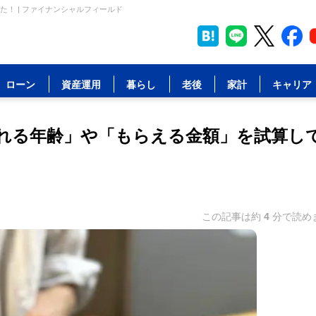
！ | ファイナンシャルフィールド
ローン
資産運用
暮らし
老後
家計
キャリア
れる年齢」や「もらえる金額」を試算し
この記事は約
4
分で読め