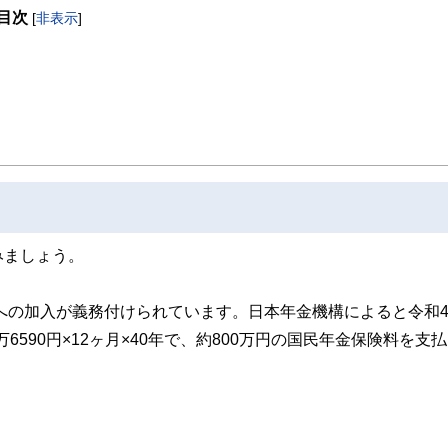
目次
[
非表示
]
みましょう。
金への加入が義務付けられています。日本年金機構によると令和
6590円×12ヶ月×40年で、約800万円の国民年金保険料を支