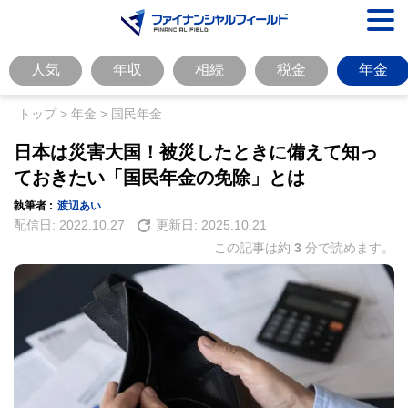
人気
年収
相続
税金
年金
トップ
>
年金
>
国民年金
日本は災害大国！被災したときに備えて知っ
ておきたい「国民年金の免除」とは
執筆者 :
渡辺あい
配信日:
2022.10.27
更新日:
2025.10.21
この記事は約
3
分で読めます。