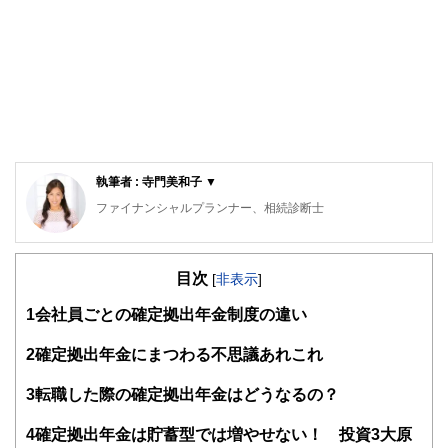
執筆者 : 寺門美和子 ▼
ファイナンシャルプランナー、相続診断士
公的保険アドバイザー／確定拠出年金相談ねっと認定FP
岡野あつこ師事®上級プロ夫婦問題カウンセラー
目次
大手流通業界系のファッションビジネスを12年経験。ビジネ
[
非表示
]
スの面白さを体感するが、結婚を機に退職。その後夫の仕事
1
会社員ごとの確定拠出年金制度の違い
（整体）で、主にマネージメント・経営等、裏方を担当。マ
スコミでも話題となり、忙しい日々過ごす。しかし、20年後
に離婚。長い間従事した「からだ系ビジネス」では資格を有
2
確定拠出年金にまつわる不思議あれこれ
しておらず『資格の大切さ』を実感し『人生のやり直し』を
決意。自らの経験を活かした夫婦問題カウンセラーの資格を
3
転職した際の確定拠出年金はどうなるの？
目指す中「離婚後の女性が自立する難しさ」を目のあたりに
する。また自らの財産分与の運用の未熟さの反省もあり研究
4
確定拠出年金は貯蓄型では増やせない！ 投資3大原
する中に、FPの仕事と出会う。『からだと心とお金』の幸