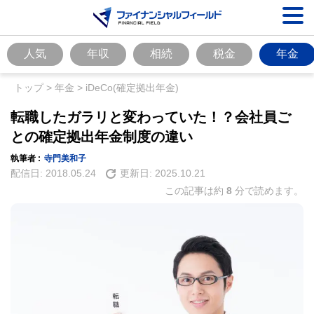
人気
年収
相続
税金
年金
トップ
>
年金
>
iDeCo(確定拠出年金)
転職したガラリと変わっていた！？会社員ご
との確定拠出年金制度の違い
執筆者 :
寺門美和子
配信日:
2018.05.24
更新日:
2025.10.21
この記事は約
8
分で読めます。