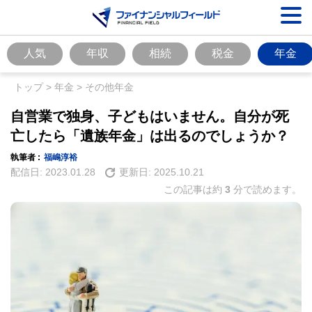
人気
年収
相続
税金
年金
トップ
>
年金
>
その他年金
自営業で独身、子どもはいません。自分が死
亡したら「遺族年金」は出るのでしょうか？
執筆者 :
福嶋淳裕
配信日:
2023.01.28
更新日:
2025.10.21
この記事は約
3
分で読めます。