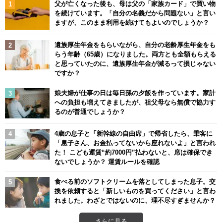
父が亡くなった後も、母は父の「家族カード」で買い物
を続けています。「自分の名義だから問題ない」と言い
ますが、このまま利用を続けてもよいのでしょうか？
遺族厚生年金をもらいながら、自分の老齢厚生年金をも
らう年齢（65歳）になりました。両方とも全額もらえる
と思っていたのに、遺族厚生年金が減るって損じゃない
ですか？
娘夫婦が仕事の日は毎日孫の夕飯を作っています。家計
への負担も増えてきましたが、祖父母なら無償で協力す
るのが普通でしょうか？
4歳の息子と「新幹線の自由席」で帰省したら、乗客に
「息子さん、お金払ってないから座れないよ」と言われ
た！ こども運賃“約7000円”払わないと、席は確保でき
ないでしょうか？ 運賃ルールを確認
食べる前のソフトクリームを落としてしまった息子。交
換を依頼すると「新しいものを買ってください」と言わ
れました。わざとではないのに、理不尽すぎませんか？
さらに見る