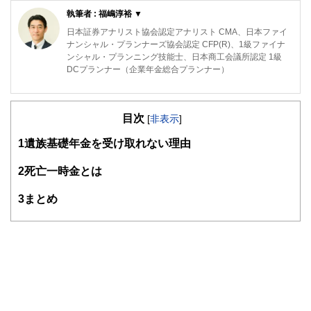
執筆者 : 福嶋淳裕 ▼
日本証券アナリスト協会認定アナリスト CMA、日本ファイ
ナンシャル・プランナーズ協会認定 CFP(R)、1級ファイナ
ンシャル・プランニング技能士、日本商工会議所認定 1級
DCプランナー（企業年金総合プランナー）
リタイアメントプランニング、老後資金形成を得意分野とし
て活動中の独立系FPです。東証一部上場企業にて、企業年
目次
金基金、ライフプランセミナー、DC継続教育の実務経験も
[
非表示
]
あります。
1
遺族基礎年金を受け取れない理由
https://www.fp-fukushima.com/
2
死亡一時金とは
3
まとめ