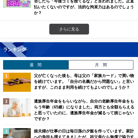
否したら「今後ゴミを捨てるな」と言われました。正直
払いたくないのですが、法的な拘束力はあるのでしょう
か？
さらに見る
ランキング
週 間
月 間
父が亡くなった後も、母は父の「家族カード」で買い物
を続けています。「自分の名義だから問題ない」と言い
ますが、このまま利用を続けてもよいのでしょうか？
遺族厚生年金をもらいながら、自分の老齢厚生年金をも
らう年齢（65歳）になりました。両方とも全額もらえる
と思っていたのに、遺族厚生年金が減るって損じゃない
ですか？
娘夫婦が仕事の日は毎日孫の夕飯を作っています。家計
への負担も増えてきましたが、祖父母なら無償で協力す