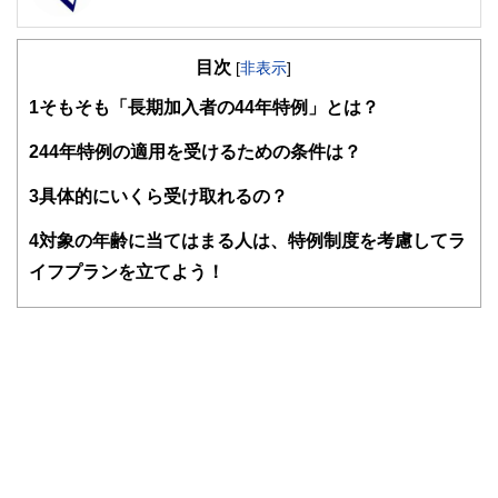
FinancialField編集部は、金融、経済に関する記事を、日々
の暮らしにどのような影響を与えるかという視点で、お金の
目次
知識がない方でも理解できるようわかりやすく発信していま
[
非表示
]
す。
1
そもそも「長期加入者の44年特例」とは？
編集部のメンバーは、ファイナンシャルプランナーの資格取
得者を中心に「お金や暮らし」に関する書籍・雑誌の編集経
2
44年特例の適用を受けるための条件は？
験者で構成され、企画立案から記事掲載まですべての工程に
関わることで、読者目線のコンテンツを追求しています。
3
具体的にいくら受け取れるの？
FinancialFieldの特徴は、ファイナンシャルプランナー、弁
4
対象の年齢に当てはまる人は、特例制度を考慮してラ
護士、税理士、宅地建物取引士、相続診断士、住宅ローンア
ドバイザー、DCプランナー、公認会計士、社会保険労務
イフプランを立てよう！
士、行政書士、投資アナリスト、キャリアコンサルタントな
ど150名以上の有資格者を執筆者・監修者として迎え、むず
かしく感じられる年金や税金、相続、保険、ローンなどの話
をわかりやすく発信している点です。
このように編集経験豊富なメンバーと金融や経済に精通した
執筆者・監修者による執筆体制を築くことで、内容のわかり
やすさはもちろんのこと、読み応えのあるコンテンツと確か
な情報発信を実現しています。
私たちは、快適でより良い生活のアイデアを提供するお金の
コンシェルジュを目指します。