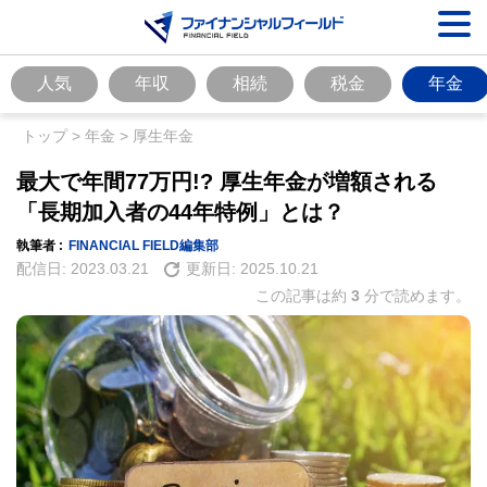
人気
年収
相続
税金
年金
トップ
>
年金
>
厚生年金
最大で年間77万円!? 厚生年金が増額される
「長期加入者の44年特例」とは？
執筆者 :
FINANCIAL FIELD編集部
配信日:
2023.03.21
更新日:
2025.10.21
この記事は約
3
分で読めます。