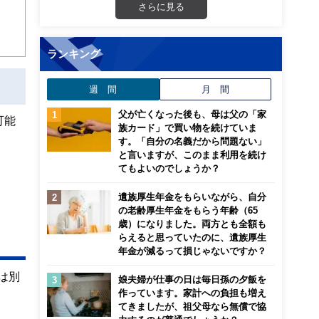
さらに見る
迎
こ
ランキング
週 間
月 間
父が亡くなった後も、母は父の「家
可能
族カード」で買い物を続けていま
す。「自分の名義だから問題ない」
と言いますが、このまま利用を続け
てもよいのでしょうか？
遺族厚生年金をもらいながら、自分
の老齢厚生年金をもらう年齢（65
歳）になりました。両方とも全額も
らえると思っていたのに、遺族厚生
年金が減るって損じゃないですか？
は別
娘夫婦が仕事の日は毎日孫の夕飯を
作っています。家計への負担も増え
てきましたが、祖父母なら無償で協