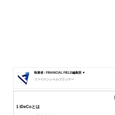
執筆者 : FINANCIAL FIELD編集部 ▼
ファイナンシャルプランナー
FinancialField編集部は、金融、経済に関する記
るようわかりやすく発信しています。
編集部のメンバーは、ファイナンシャルプランナーの資格
案から記事掲載まですべての工程に関わることで、読者目
1
iDeCoとは
FinancialFieldの特徴は、ファイナンシャルプラ