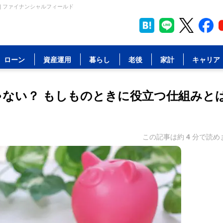
 | ファイナンシャルフィールド
ローン
資産運用
暮らし
老後
家計
キャリア
じゃない？ もしものときに役立つ仕組みと
この記事は約
4
分で読め