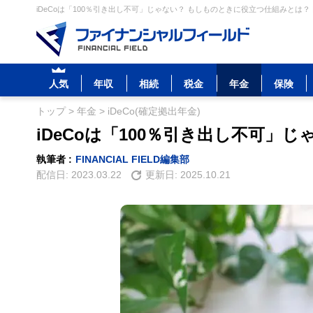
iDeCoは「100％引き出し不可」じゃない？ もしものときに役立つ仕組みとは？
人気
年収
相続
税金
年金
保険
トップ
>
年金
>
iDeCo(確定拠出年金)
iDeCoは「100％引き出し不可」
執筆者 :
FINANCIAL FIELD編集部
配信日:
2023.03.22
更新日:
2025.10.21