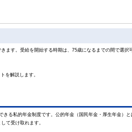
スト、キャリアコンサルタントなど150名以上の有資格者を執筆者・監修者として
ンなどの話をわかりやすく発信している点です。
た執筆者・監修者による執筆体制を築くことで、内容のわかりやすさはもちろんの
ています。
のコンシェルジュを目指します。
ができます。受給を開始する時期は、75歳になるまでの間で選択
ットを解説します。
運用できる私的年金制度です。公的年金（国民年金・厚生年金）と
として受け取れます。