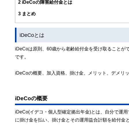
2
iDeCoの障害給付金とは
ー、公認会計士、社会保険労務士、行政書士、投資アナリ
え、むずかしく感じられる年金や税金、相続、保険、ロー
3
まとめ
このように編集経験豊富なメンバーと金融や経済に精通し
と、読み応えのあるコンテンツと確かな情報発信を実現し
iDeCoとは
私たちは、快適でより良い生活のアイデアを提供するお金
iDeCoは原則、60歳から老齢給付金を受け取ること
です。
iDeCoの概要、加入資格、掛け金、メリット、デメリ
iDeCoの概要
iDeCo(イデコ・個人型確定拠出年金)とは、自分で
に掛け金を払い、掛け金とその運用益合計額を給付金