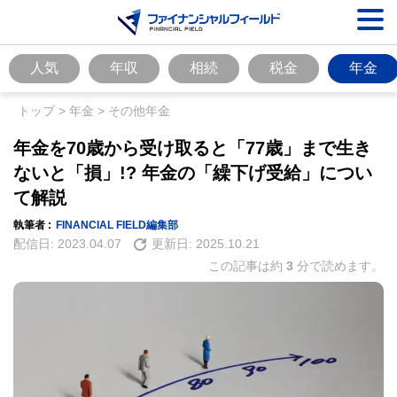
人気
年収
相続
税金
年金
トップ
>
年金
>
その他年金
年金を70歳から受け取ると「77歳」まで生き
ないと「損」!? 年金の「繰下げ受給」につい
て解説
執筆者 :
FINANCIAL FIELD編集部
配信日:
2023.04.07
更新日:
2025.10.21
この記事は約
3
分で読めます。