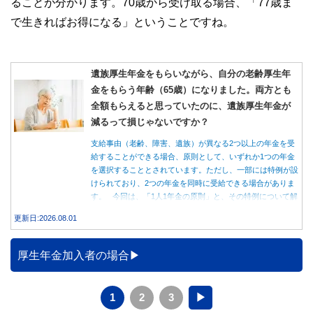
ることが分かります。70歳から受け取る場合、「77歳ま
で生きればお得になる」ということですね。
遺族厚生年金をもらいながら、自分の老齢厚生年
金をもらう年齢（65歳）になりました。両方とも
全額もらえると思っていたのに、遺族厚生年金が
減るって損じゃないですか？
支給事由（老齢、障害、遺族）が異なる2つ以上の年金を受
給することができる場合、原則として、いずれか1つの年金
を選択することとされています。ただし、一部には特例が設
けられており、2つの年金を同時に受給できる場合がありま
す。 今回は、「1人1年金の原則」と、その特例について解
説します。
更新日:2026.08.01
厚生年金加入者の場合
1
2
3
▶