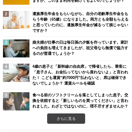
ますが、このまま利用を続けてもよいのでしょうか？
遺族厚生年金をもらいながら、自分の老齢厚生年金をも
らう年齢（65歳）になりました。両方とも全額もらえる
と思っていたのに、遺族厚生年金が減るって損じゃない
ですか？
娘夫婦が仕事の日は毎日孫の夕飯を作っています。家計
への負担も増えてきましたが、祖父母なら無償で協力す
るのが普通でしょうか？
4歳の息子と「新幹線の自由席」で帰省したら、乗客に
「息子さん、お金払ってないから座れないよ」と言われ
た！ こども運賃“約7000円”払わないと、席は確保でき
ないでしょうか？ 運賃ルールを確認
食べる前のソフトクリームを落としてしまった息子。交
換を依頼すると「新しいものを買ってください」と言わ
れました。わざとではないのに、理不尽すぎませんか？
さらに見る