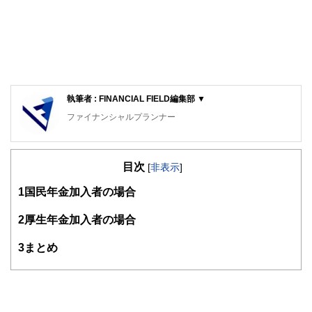
執筆者 : FINANCIAL FIELD編集部 ▼
ファイナンシャルプランナー
FinancialField編集部は、金融、経済に関する記事を、日々
の暮らしにどのような影響を与えるかという視点で、お金の
目次
知識がない方でも理解できるようわかりやすく発信していま
[
非表示
]
す。
1
国民年金加入者の場合
編集部のメンバーは、ファイナンシャルプランナーの資格取
得者を中心に「お金や暮らし」に関する書籍・雑誌の編集経
2
厚生年金加入者の場合
験者で構成され、企画立案から記事掲載まですべての工程に
関わることで、読者目線のコンテンツを追求しています。
3
まとめ
FinancialFieldの特徴は、ファイナンシャルプランナー、弁
護士、税理士、宅地建物取引士、相続診断士、住宅ローンア
ドバイザー、DCプランナー、公認会計士、社会保険労務
士、行政書士、投資アナリスト、キャリアコンサルタントな