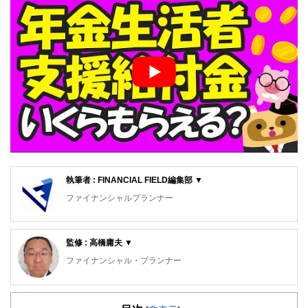
執筆者 : FINANCIAL FIELD編集部 ▼
ファイナンシャルプランナー
FinancialField編集部は、金融、経済に関する記事を、日々
の暮らしにどのような影響を与えるかという視点で、お金の
監修 : 高橋庸夫 ▼
知識がない方でも理解できるようわかりやすく発信していま
す。
ファイナンシャル・プランナー
編集部のメンバーは、ファイナンシャルプランナーの資格取
住宅ローンアドバイザー ,宅地建物取引士, マンション管理
得者を中心に「お金や暮らし」に関する書籍・雑誌の編集経
士, 防災士
験者で構成され、企画立案から記事掲載まですべての工程に