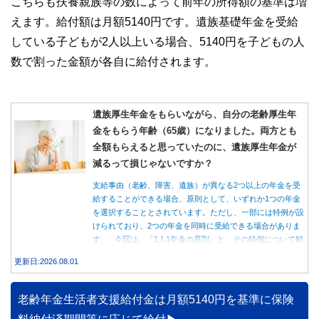
こちらも扶養親族等の数によって前年の所得額の基準は増
えます。給付額は月額5140円です。遺族基礎年金を受給
している子どもが2人以上いる場合、5140円を子どもの人
数で割った金額が各自に給付されます。
遺族厚生年金をもらいながら、自分の老齢厚生年
金をもらう年齢（65歳）になりました。両方とも
全額もらえると思っていたのに、遺族厚生年金が
減るって損じゃないですか？
支給事由（老齢、障害、遺族）が異なる2つ以上の年金を受
給することができる場合、原則として、いずれか1つの年金
を選択することとされています。ただし、一部には特例が設
けられており、2つの年金を同時に受給できる場合がありま
す。 今回は、「1人1年金の原則」と、その特例について解
説します。
更新日:2026.08.01
老齢年金生活者支援給付金は月額5140円を基準に保険