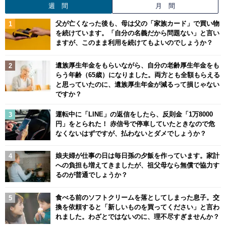
週 間
月 間
父が亡くなった後も、母は父の「家族カード」で買い物
を続けています。「自分の名義だから問題ない」と言い
ますが、このまま利用を続けてもよいのでしょうか？
遺族厚生年金をもらいながら、自分の老齢厚生年金をも
らう年齢（65歳）になりました。両方とも全額もらえる
と思っていたのに、遺族厚生年金が減るって損じゃない
ですか？
運転中に「LINE」の返信をしたら、反則金「1万8000
円」をとられた！ 赤信号で停車していたときなので危
なくないはずですが、払わないとダメでしょうか？
娘夫婦が仕事の日は毎日孫の夕飯を作っています。家計
への負担も増えてきましたが、祖父母なら無償で協力す
るのが普通でしょうか？
食べる前のソフトクリームを落としてしまった息子。交
換を依頼すると「新しいものを買ってください」と言わ
れました。わざとではないのに、理不尽すぎませんか？