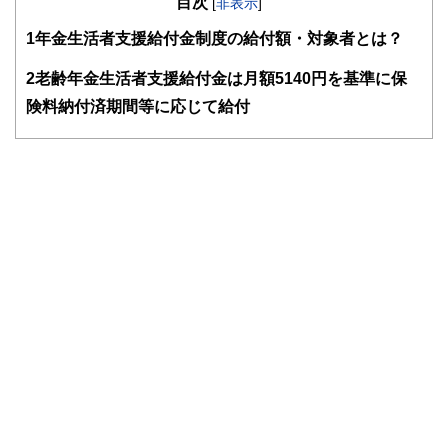
目次
サラリーマン生活２４年、その間１０回以上の転勤を経験
[
非表示
]
関わることで、読者目線のコンテンツを追求しています。
し、全国各所に居住。早期退職後は、新たな知識習得に貪欲
1
年金生活者支援給付金制度の給付額・対象者とは？
に努めるとともに、自らが経験した「サラリーマンの退職、
FinancialFieldの特徴は、ファイナンシャルプランナー、弁
住宅ローン、子育て教育、資産運用」などの実体験をベース
護士、税理士、宅地建物取引士、相続診断士、住宅ローンア
として、個別相談、セミナー講師など精力的に活動。また、
2
老齢年金生活者支援給付金は月額5140円を基準に保
ドバイザー、DCプランナー、公認会計士、社会保険労務
マンション管理士として管理組合運営や役員やマンション居
険料納付済期間等に応じて給付
士、行政書士、投資アナリスト、キャリアコンサルタントな
住者への支援を実施。妻と長女と犬１匹。
ど150名以上の有資格者を執筆者・監修者として迎え、むず
かしく感じられる年金や税金、相続、保険、ローンなどの話
をわかりやすく発信している点です。
このように編集経験豊富なメンバーと金融や経済に精通した
執筆者・監修者による執筆体制を築くことで、内容のわかり
やすさはもちろんのこと、読み応えのあるコンテンツと確か
な情報発信を実現しています。
私たちは、快適でより良い生活のアイデアを提供するお金の
コンシェルジュを目指します。