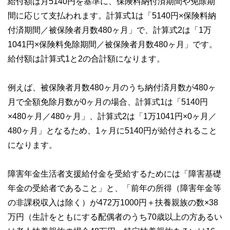
給付額は月5140円を基準に、保険料納付済期間や免除期
間に応じて支払われます。計算式1は「5140円×保険料納
付済期間／被保険者月数480ヶ月」で、計算式2は「1万
1041円×保険料免除期間／被保険者月数480ヶ月」です。
給付額は計算式1と2の合計額になります。
例えば、被保険者月数480ヶ月のうち納付済月数が480ヶ
月で全額免除月数が0ヶ月の場合、計算式1は「5140円
×480ヶ月／480ヶ月」、計算式2は「1万1041円×0ヶ月／
480ヶ月」となるため、1ヶ月に5140円が給付されること
になります。
障害年金生活者支援給付金を受給するためには「障害基礎
年金の受給者であること」と、「前年の所得（障害年金等
の非課税収入は除く）が472万1000円＋扶養親族の数×38
万円（生計をともにする配偶者のうち70歳以上の方あるい