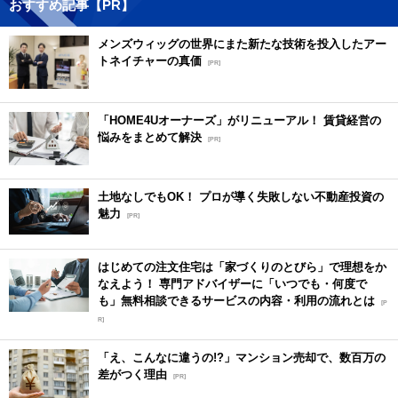
おすすめ記事【PR】
メンズウィッグの世界にまた新たな技術を投入したアー
トネイチャーの真価
[PR]
「HOME4Uオーナーズ」がリニューアル！ 賃貸経営の
悩みをまとめて解決
[PR]
土地なしでもOK！ プロが導く失敗しない不動産投資の
魅力
[PR]
はじめての注文住宅は「家づくりのとびら」で理想をか
なえよう！ 専門アドバイザーに「いつでも・何度で
も」無料相談できるサービスの内容・利用の流れとは
[P
R]
「え、こんなに違うの!?」マンション売却で、数百万の
差がつく理由
[PR]