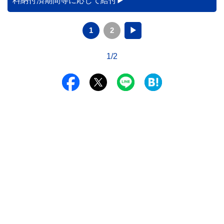
料納付済期間等に応じて給付
1
2
▶
1/2