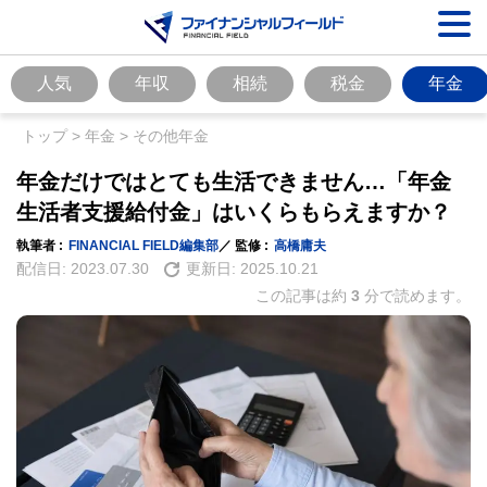
人気
年収
相続
税金
年金
トップ
>
年金
>
その他年金
年金だけではとても生活できません…「年金
生活者支援給付金」はいくらもらえますか？
執筆者 :
FINANCIAL FIELD編集部
／ 監修 :
高橋庸夫
配信日:
2023.07.30
更新日:
2025.10.21
この記事は約
3
分で読めます。