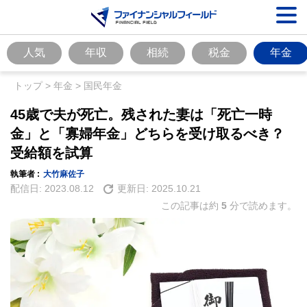
人気
年収
相続
税金
年金
トップ
>
年金
>
国民年金
45歳で夫が死亡。残された妻は「死亡一時
金」と「寡婦年金」どちらを受け取るべき？
受給額を試算
執筆者 :
大竹麻佐子
配信日:
2023.08.12
更新日:
2025.10.21
この記事は約
5
分で読めます。