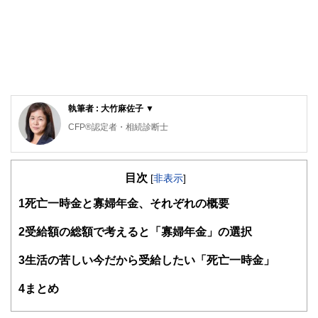
執筆者 : 大竹麻佐子 ▼
CFP®認定者・相続診断士
ゆめプランニング笑顔相続･FP事務所 代表
目次
証券会社、銀行、保険会社など金融機関での業務を経て現在
[
非表示
]
に至る。家計管理に役立つのでは、との思いからAFP取得
1
死亡一時金と寡婦年金、それぞれの概要
（2000年）、日本FP協会東京支部主催地域イベントへの参
加をきっかけにFP活動開始（2011年）、日本FP協会 「くら
しとお金のFP相談室」相談員（2016年）。
2
受給額の総額で考えると「寡婦年金」の選択
「目の前にいるその人が、より豊かに、よりよくなるため
3
生活の苦しい今だから受給したい「死亡一時金」
に、今できること」を考え、サポートし続ける。
4
まとめ
従業員向け「50代からのライフデザイン」セミナーや個人相
談、生活するの観点から学ぶ「お金の基礎知識」講座など開
催。